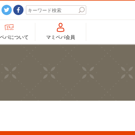




ペパについて
マミペパ会員