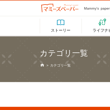
Mammy's p


ストーリー
ライフナ
カテゴリ一覧

>
カテゴリ一覧