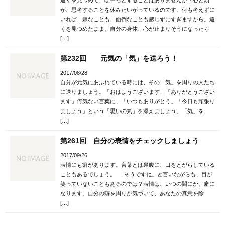
が、思考することを休みたいがっているのです。何も考えずに
いれば、嫌なことも、面倒なことも感じずにすぎますから。遠
くを見つめたまま、自分の身体、心が止まりそうになったら
[…]
第232回 元気の「気」を送ろう！
2017/08/28
自分が元気にあふれている時には、その「気」を周りの人たち
に送りましょう。「おはようございます」「ありがとうござい
ます」何気ない言葉に、「いつもありがとう」「今日も頑張り
ましょう」という「思いの気」を添えましょう。「気」を
[…]
第261回 自分の表情をチェックしましょう
2017/09/26
表情にも癖があります。言葉とは裏腹に、口をとがらしている
こともあるでしょう。 「そうですね」と言いながらも、目が
笑っていないこともあるのでは？表情は、いつの間にか、癖に
なります。自分の癖を周りが気づいて、あなたの真意を除
[…]