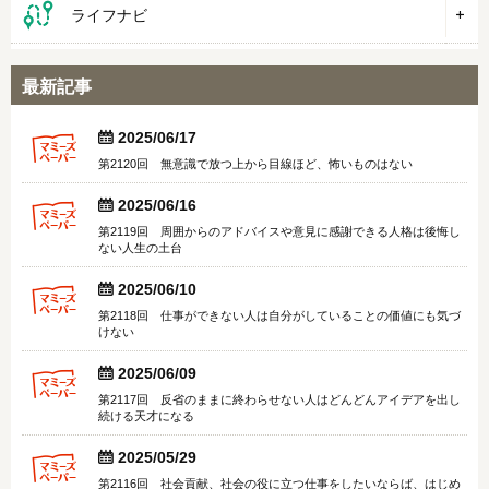
ライフナビ
最新記事


2025/06/17
第2120回 無意識で放つ上から目線ほど、怖いものはない


2025/06/16
第2119回 周囲からのアドバイスや意見に感謝できる人格は後悔し
ない人生の土台


2025/06/10
第2118回 仕事ができない人は自分がしていることの価値にも気づ
けない


2025/06/09
第2117回 反省のままに終わらせない人はどんどんアイデアを出し
続ける天才になる


2025/05/29
第2116回 社会貢献、社会の役に立つ仕事をしたいならば、はじめ