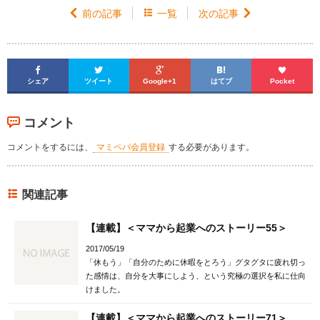

前の記事

一覧
次の記事






シェア
ツイート
Google+1
はてブ
Pocket
コメント
コメントをするには、
マミペパ会員登録
する必要があります。
関連記事
【連載】＜ママから起業へのストーリー55＞
2017/05/19
「休もう」「自分のために休暇をとろう」グタグタに疲れ切っ
た感情は、自分を大事にしよう、という究極の選択を私に仕向
けました。
【連載】＜ママから起業へのストーリー71＞