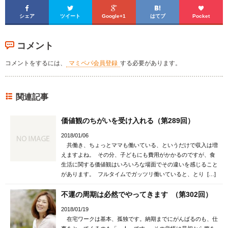





シェア
ツイート
Google+1
はてブ
Pocket
コメント
コメントをするには、
マミペパ会員登録
する必要があります。
関連記事
価値観のちがいを受け入れる（第289回）
2018/01/06
共働き、ちょっとママも働いている、というだけで収入は増
えますよね。 その分、子どもにも費用がかかるのですが、食
生活に関する価値観はいろいろな場面でその違いを感じること
があります。 フルタイムでガッツリ働いていると、とり […]
不運の周期は必然でやってきます （第302回）
2018/01/19
在宅ワークは基本、孤独です。納期までにがんばるのも、仕