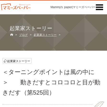

Mammy's paper(マミーズペーパー)の「記事
起業家ストーリー

>
ブログ
>
起業家ストーリー
>
起業家ストーリー
＜ターニングポイントは風の中に
＞ 動きだすとコロコロと目が動
きだす（第525回）