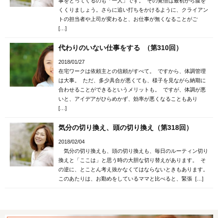
事をとってくるのも「一人」です。 その覚悟は最初から腹を
くくりましょう。さらに追い打ちをかけるように、クライアン
トの担当者や上司が変わると、お仕事が無くなることがご
[…]
代わりのいない仕事をする （第310回）
2018/01/27
在宅ワークは依頼主との信頼がすべて。 ですから、体調管理
は大事。 ただ、多少具合が悪くても、様子を見ながら納期に
合わせることができるというメリットも。 ですが、体調が悪
いと、アイデアがひらめかず、効率が悪くなることもあり
[…]
気分の切り換え、頭の切り換え（第318回）
2018/02/04
気分の切り換えも、頭の切り換えも、毎日のルーティン切り
換えと「ここは」と思う時の大胆な切り替えがあります。 そ
の逆に、とことん考え抜かなくてはならないときもあります。
このあたりは、お勤めをしているママと比べると、緊張 […]