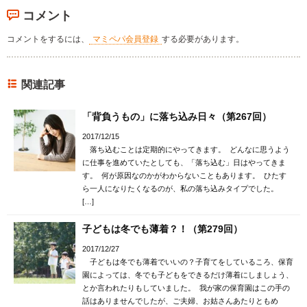
コメント
コメントをするには、
マミペパ会員登録
する必要があります。
関連記事
「背負うもの」に落ち込み日々（第267回）
2017/12/15
落ち込むことは定期的にやってきます。 どんなに思うよう
に仕事を進めていたとしても、「落ち込む」日はやってきま
す。 何が原因なのかがわからないこともあります。 ひたす
ら一人になりたくなるのが、私の落ち込みタイプでした。
[…]
子どもは冬でも薄着？！（第279回）
2017/12/27
子どもは冬でも薄着でいいの？子育てをしているころ、保育
園によっては、冬でも子どもをできるだけ薄着にしましょう、
とか言われたりもしていました。 我が家の保育園はこの手の
話はありませんでしたが、ご夫婦、お姑さんあたりともめ