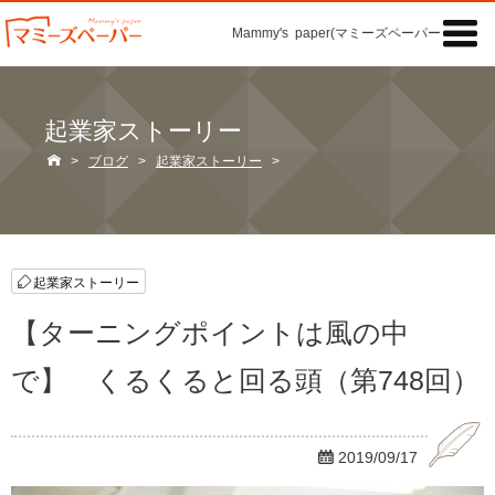

Mammy's paper(マミーズペーパー)の「記事
起業家ストーリー

>
ブログ
>
起業家ストーリー
>
起業家ストーリー
【ターニングポイントは風の中
で】 くるくると回る頭（第748回）

2019/09/17