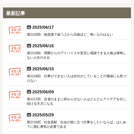
最新記事


2025/06/17
第2120回 無意識で放つ上から目線ほど、怖いものはない


2025/06/16
第2119回 周囲からのアドバイスや意見に感謝できる人格は後悔し
ない人生の土台


2025/06/10
第2118回 仕事ができない人は自分がしていることの価値にも気づ
けない


2025/06/09
第2117回 反省のままに終わらせない人はどんどんアイデアを出し
続ける天才になる


2025/05/29
第2116回 社会貢献、社会の役に立つ仕事をしたいならば、はじめ
てに挑む勇気が必要である