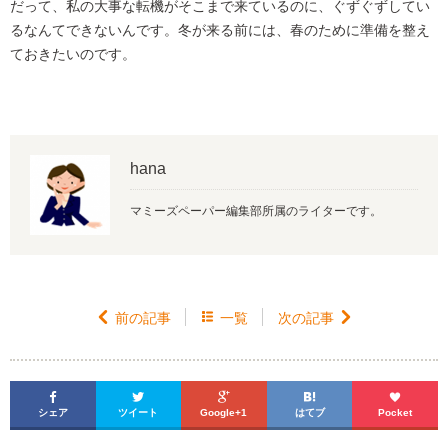
だって、私の大事な転機がそこまで来ているのに、ぐずぐずしてい
るなんてできないんです。冬が来る前には、春のために準備を整え
ておきたいのです。
hana
マミーズペーパー編集部所属のライターです。

前の記事

一覧
次の記事






シェア
ツイート
Google+1
はてブ
Pocket