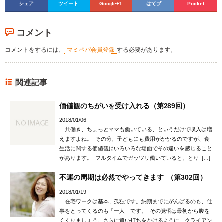
シェア
ツイート
Google+1
はてブ
Pocket
コメント
コメントをするには、
マミペパ会員登録
する必要があります。
関連記事
価値観のちがいを受け入れる（第289回）
2018/01/06
共働き、ちょっとママも働いている、というだけで収入は増
えますよね。 その分、子どもにも費用がかかるのですが、食
生活に関する価値観はいろいろな場面でその違いを感じること
があります。 フルタイムでガッツリ働いていると、とり […]
不運の周期は必然でやってきます （第302回）
2018/01/19
在宅ワークは基本、孤独です。納期までにがんばるのも、仕
事をとってくるのも「一人」です。 その覚悟は最初から腹を
くくりましょう。さらに追い打ちをかけるように、クライアン