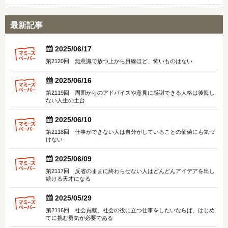
最新記事


2025/06/17
第2120回 無意識で放つ上から目線ほど、怖いものはない


2025/06/16
第2119回 周囲からのアドバイスや意見に感謝できる人格は後悔し
ない人生の土台


2025/06/10
第2118回 仕事ができない人は自分がしていることの価値にも気づ
けない


2025/06/09
第2117回 反省のままに終わらせない人はどんどんアイデアを出し
続ける天才になる


2025/05/29
第2116回 社会貢献、社会の役に立つ仕事をしたいならば、はじめ
てに挑む勇気が必要である