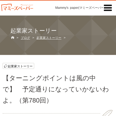

Mammy's paper(マミーズペーパー)の「記事
起業家ストーリー

>
ブログ
>
起業家ストーリー
>
起業家ストーリー
【ターニングポイントは風の中
で】 予定通りになっていかないわ
よ。（第780回）