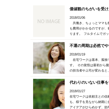
価値観のちがいを受け
2018/01/06
共働き、ちょっとママも働
も費用がかかるのですが、
ります。 フルタイムでガッ
不運の周期は必然でや
2018/01/19
在宅ワークは基本、孤独で
す。 その覚悟は最初から
の担当者や上司が変わると、
代わりのいない仕事をす
2018/01/27
在宅ワークは依頼主との信
も、様子を見ながら納期に
アイデアがひらめかず、効率