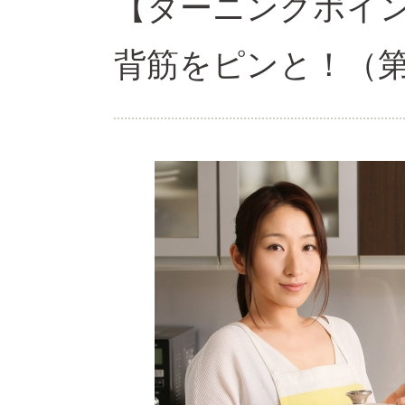
【ターニングポ
背筋をピンと！（第