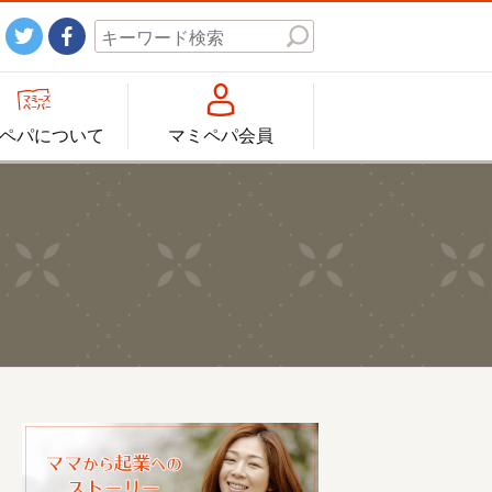




ペパについて
マミペパ会員