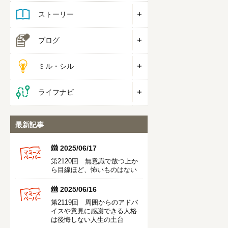
ストーリー
ブログ
ミル・シル
ライフナビ
最新記事


2025/06/17
第2120回 無意識で放つ上か
ら目線ほど、怖いものはない


2025/06/16
第2119回 周囲からのアドバ
イスや意見に感謝できる人格
は後悔しない人生の土台