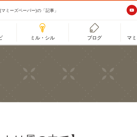

aper(マミーズペーパー)の「記事」


ビ
ミル・シル
ブログ
マミ