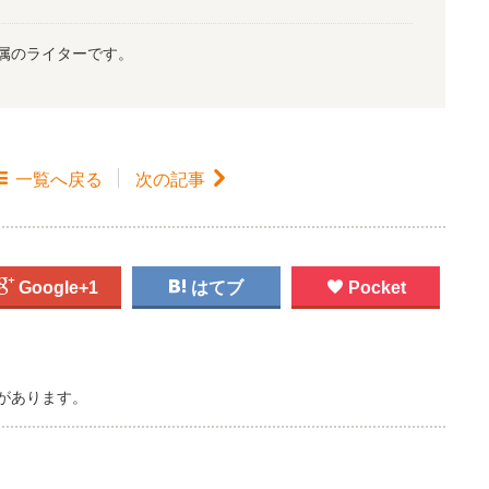
属のライターです。

一覧
へ戻る
次の記事


Google+1

はてブ

Pocket
があります。