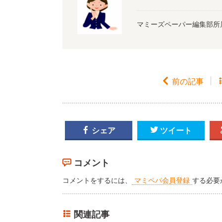
マミーズペーパー編集部所

前の記事

シェア

ツイート
コメント
コメントをするには、
マミペパ会員登録
する必要
関連記事