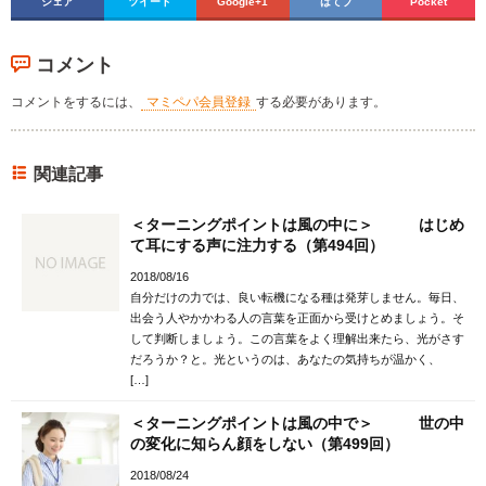
シェア
ツイート
Google+1
はてブ
Pocket
コメント
コメントをするには、
マミペパ会員登録
する必要があります。
関連記事
＜ターニングポイントは風の中に＞ はじめ
て耳にする声に注力する（第494回）
2018/08/16
自分だけの力では、良い転機になる種は発芽しません。毎日、
出会う人やかかわる人の言葉を正面から受けとめましょう。そ
して判断しましょう。この言葉をよく理解出来たら、光がさす
だろうか？と。光というのは、あなたの気持ちが温かく、
[…]
＜ターニングポイントは風の中で＞ 世の中
の変化に知らん顔をしない（第499回）
2018/08/24