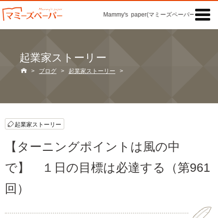

Mammy's paper(マミーズペーパー)の「記事
起業家ストーリー

>
ブログ
>
起業家ストーリー
>
起業家ストーリー
【ターニングポイントは風の中
で】 １日の目標は必達する（第961
回）