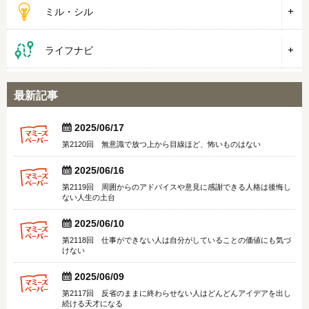
ミル・シル
ライフナビ
最新記事


2025/06/17
第2120回 無意識で放つ上から目線ほど、怖いものはない


2025/06/16
第2119回 周囲からのアドバイスや意見に感謝できる人格は後悔し
ない人生の土台


2025/06/10
第2118回 仕事ができない人は自分がしていることの価値にも気づ
けない


2025/06/09
第2117回 反省のままに終わらせない人はどんどんアイデアを出し
続ける天才になる