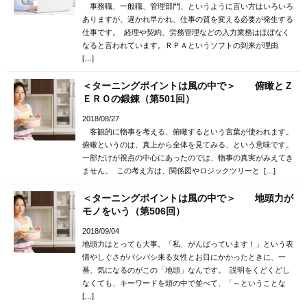
事務職、一般職、管理部門、というように言い方はいろいろ
ありますが、遅かれ早かれ、仕事の質を変える必要が発生する
仕事です。 経理や契約、労務管理などの入力業務はほぼなく
なると言われています。ＲＰＡというソフトの到来が理由
[…]
＜ターニングポイントは風の中で＞ 俯瞰とＺ
ＥＲＯの鍛錬（第501回）
2018/08/27
客観的に物事を考える、俯瞰するという言葉が使われます。
俯瞰というのは、真上から全体を見てみる、という意味です。
一部だけが視点の中心にあったのでは、物事の真実がみえてき
ません。 この考え方は、関係図やロジックツリーと […]
＜ターニングポイントは風の中で＞ 地頭力が
モノをいう（第506回）
2018/09/04
地頭力はとっても大事。「私、がんばっています！」という表
情やしぐさがバシバシ来る女性とお目にかかったときに、一
番、気になるのがこの「地頭」なんです。 説明をくどくどし
なくても、キーワードを頭の中で並べて、「～ということな
[…]