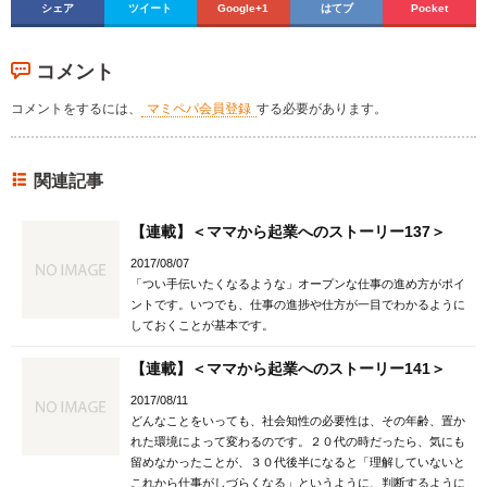
シェア
ツイート
Google+1
はてブ
Pocket
コメント
コメントをするには、
マミペパ会員登録
する必要があります。
関連記事
【連載】＜ママから起業へのストーリー137＞
2017/08/07
「つい手伝いたくなるような」オープンな仕事の進め方がポイ
ントです。いつでも、仕事の進捗や仕方が一目でわかるように
しておくことが基本です。
【連載】＜ママから起業へのストーリー141＞
2017/08/11
どんなことをいっても、社会知性の必要性は、その年齢、置か
れた環境によって変わるのです。２０代の時だったら、気にも
留めなかったことが、３０代後半になると「理解していないと
これから仕事がしづらくなる」というように、判断するように