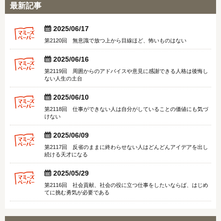
最新記事


2025/06/17
第2120回 無意識で放つ上から目線ほど、怖いものはない


2025/06/16
第2119回 周囲からのアドバイスや意見に感謝できる人格は後悔し
ない人生の土台


2025/06/10
第2118回 仕事ができない人は自分がしていることの価値にも気づ
けない


2025/06/09
第2117回 反省のままに終わらせない人はどんどんアイデアを出し
続ける天才になる


2025/05/29
第2116回 社会貢献、社会の役に立つ仕事をしたいならば、はじめ
てに挑む勇気が必要である