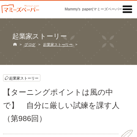

Mammy's paper(マミーズペーパー)の「記事
起業家ストーリー

>
ブログ
>
起業家ストーリー
>
起業家ストーリー
【ターニングポイントは風の中
で】 自分に厳しい試練を課す人
（第986回）