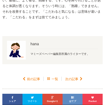
い。最後に、よく寝る、熟睡する、です。心を縛り付けることがあ
ると体調が悪くなります。そういう時には、「熟睡」できません。
それを改善することです。「こだわると気になる」は意味が違いま
す。「こだわる」をまずは捨ててみましょう。
hana
マミーズペーパー編集部所属のライターです。

前の記事

一覧
次の記事






シェア
ツイート
Google+1
はてブ
Pocket