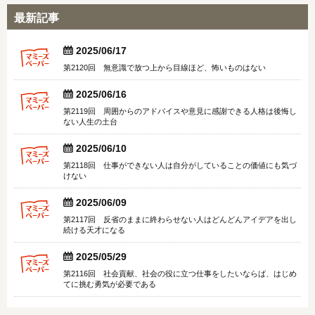
最新記事


2025/06/17
第2120回 無意識で放つ上から目線ほど、怖いものはない


2025/06/16
第2119回 周囲からのアドバイスや意見に感謝できる人格は後悔し
ない人生の土台


2025/06/10
第2118回 仕事ができない人は自分がしていることの価値にも気づ
けない


2025/06/09
第2117回 反省のままに終わらせない人はどんどんアイデアを出し
続ける天才になる


2025/05/29
第2116回 社会貢献、社会の役に立つ仕事をしたいならば、はじめ
てに挑む勇気が必要である