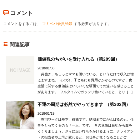
コメント
コメントをするには、
マミペパ会員登録
する必要があります。
関連記事
価値観のちがいを受け入れる（第289回）
2018/01/06
共働き、ちょっとママも働いている、というだけで収入は増
えますよね。 その分、子どもにも費用がかかるのですが、食
生活に関する価値観はいろいろな場面でその違いを感じること
があります。 フルタイムでガッツリ働いていると、とり […]
不運の周期は必然でやってきます （第302回）
2018/01/19
在宅ワークは基本、孤独です。納期までにがんばるのも、仕
事をとってくるのも「一人」です。 その覚悟は最初から腹を
くくりましょう。さらに追い打ちをかけるように、クライアン
トの担当者や上司が変わると、お仕事が無くなることがご