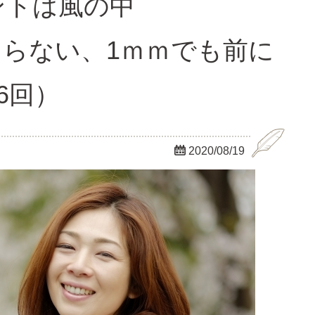
ントは風の中
い、1ｍｍでも前に
6回）

2020/08/19