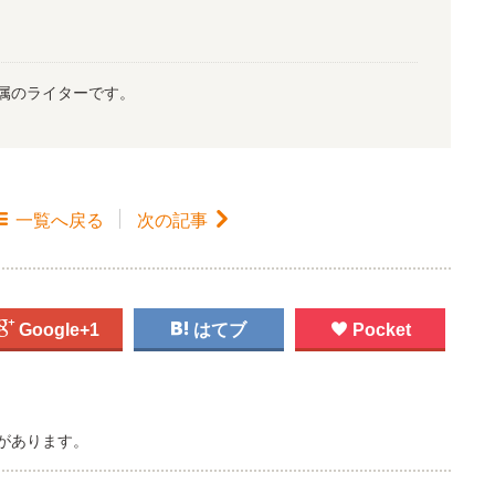
属のライターです。

一覧
へ戻る
次の記事


Google+1

はてブ

Pocket
があります。