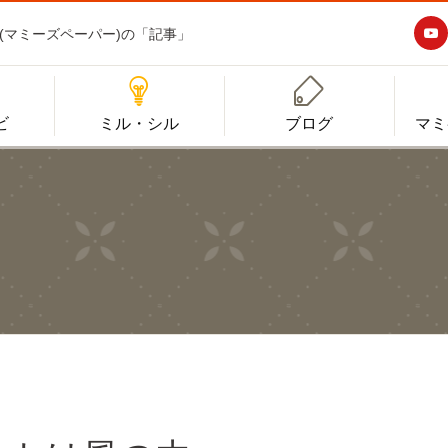

aper(マミーズペーパー)の「記事」


ビ
ミル・シル
ブログ
マミ