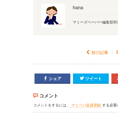
hana
マミーズペーパー編集部所

前の記事

シェア

ツイート
コメント
コメントをするには、
マミペパ会員登録
する必要