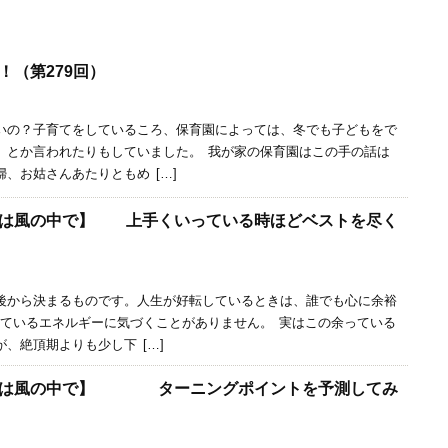
！（第279回）
の？子育てをしているころ、保育園によっては、冬でも子どもをで
、とか言われたりもしていました。 我が家の保育園はこの手の話は
、お姑さんあたりともめ […]
トは風の中で】 上手くいっている時ほどベストを尽く
から決まるものです。人生が好転しているときは、誰でも心に余裕
っているエネルギーに気づくことがありません。 実はこの余っている
、絶頂期よりも少し下 […]
トは風の中で】 ターニングポイントを予測してみ