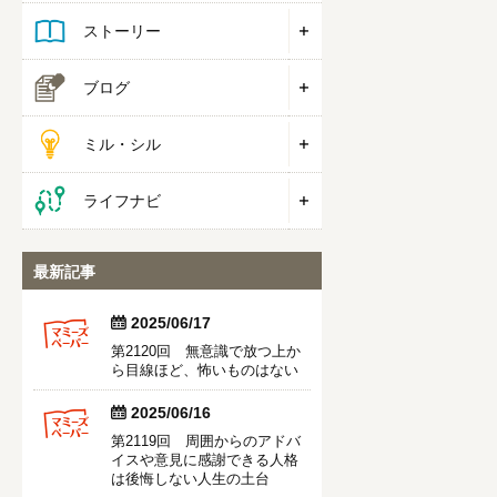
ストーリー
ブログ
ミル・シル
ライフナビ
最新記事


2025/06/17
第2120回 無意識で放つ上か
ら目線ほど、怖いものはない


2025/06/16
第2119回 周囲からのアドバ
イスや意見に感謝できる人格
は後悔しない人生の土台