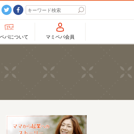




ペパについて
マミペパ会員