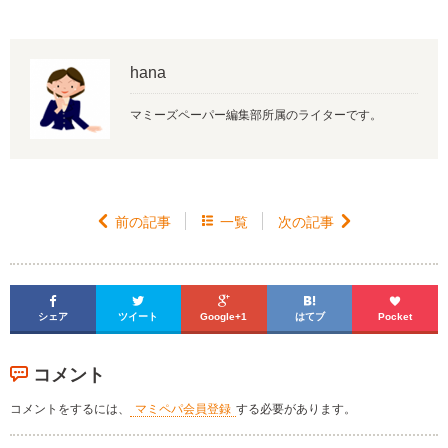
hana
マミーズペーパー編集部所属のライターです。

前の記事

一覧
次の記事






シェア
ツイート
Google+1
はてブ
Pocket
コメント
コメントをするには、
マミペパ会員登録
する必要があります。