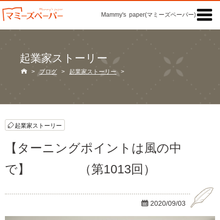

Mammy's paper(マミーズペーパー)の「記事」
起業家ストーリー

>
ブログ
>
起業家ストーリー
>
起業家ストーリー
【ターニングポイントは風の中
で】 （第1013回）

2020/09/03