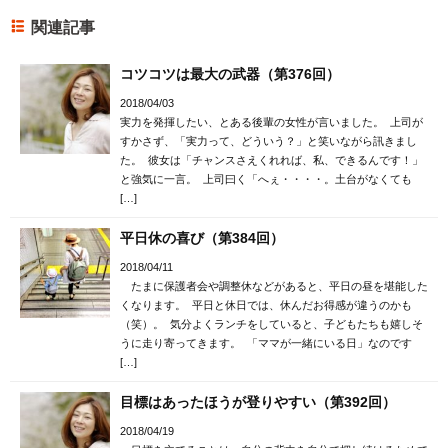
関連記事
コツコツは最大の武器（第376回）
2018/04/03
実力を発揮したい、とある後輩の女性が言いました。 上司が
すかさず、「実力って、どういう？」と笑いながら訊きまし
た。 彼女は「チャンスさえくれれば、私、できるんです！」
と強気に一言。 上司曰く「へぇ・・・・。土台がなくても
[…]
平日休の喜び（第384回）
2018/04/11
たまに保護者会や調整休などがあると、平日の昼を堪能した
くなります。 平日と休日では、休んだお得感が違うのかも
（笑）。 気分よくランチをしていると、子どもたちも嬉しそ
うに走り寄ってきます。 「ママが一緒にいる日」なのです
[…]
目標はあったほうが登りやすい（第392回）
2018/04/19