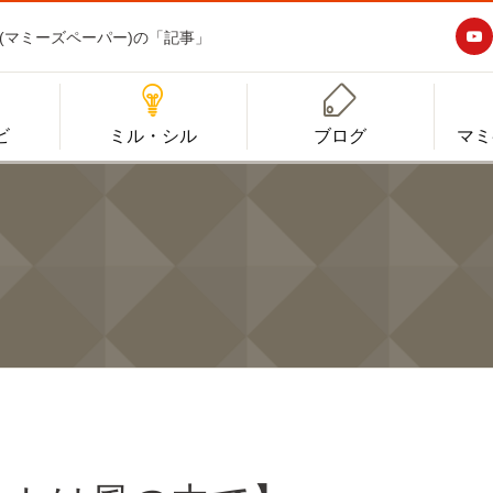

aper(マミーズペーパー)の「記事」


ビ
ミル・シル
ブログ
マミ