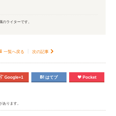
属のライターです。

一覧
へ戻る
次の記事


Google+1

はてブ

Pocket
があります。