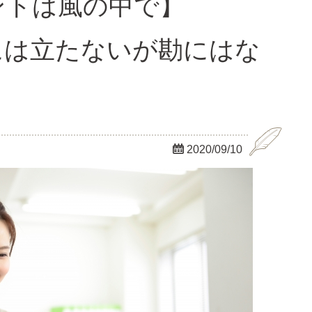
イントは風の中で】
には立たないが勘にはな

2020/09/10