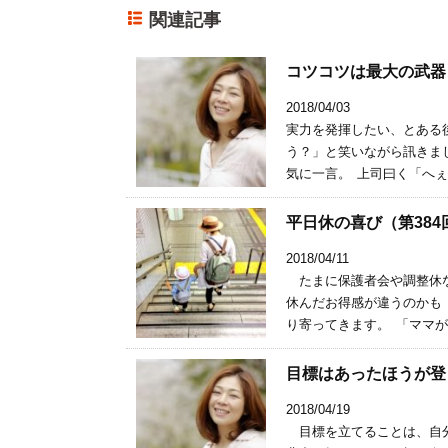
関連記事
コツコツは最大の武器
2018/04/03
実力を発揮したい、とある
う？」と笑いながら訊きま
気に一言。 上司曰く「へぇ
平日休の喜び（第384
2018/04/11
たまに保護者会や調整休な
休んだお得感が違うのかも
り寄ってきます。 「ママが
目標はあったほうが登
2018/04/19
目標を立てることは、自分