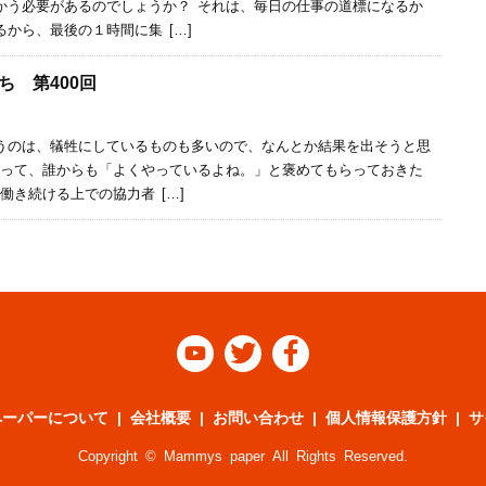
かう必要があるのでしょうか？ それは、毎日の仕事の道標になるか
から、最後の１時間に集 […]
 第400回
うのは、犠牲にしているものも多いので、なんとか結果を出そうと思
よって、誰からも「よくやっているよね。」と褒めてもらっておきた
働き続ける上での協力者 […]



ペーパーについて
会社概要
お問い合わせ
個人情報保護方針
サ
Copyright © Mammys paper All Rights Reserved.