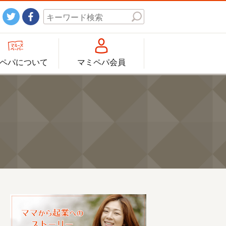




ペパについて
マミペパ会員