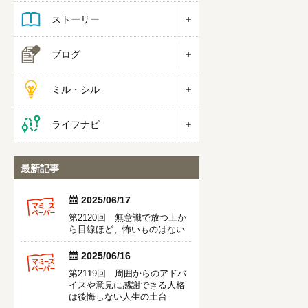
ストーリー
ブログ
ミル・シル
ライフナビ
最新記事


2025/06/17
第2120回 無意識で放つ上か
ら目線ほど、怖いものはない


2025/06/16
第2119回 周囲からのアドバ
イスや意見に感謝できる人格
は後悔しない人生の土台