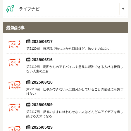
ライフナビ
最新記事


2025/06/17
第2120回 無意識で放つ上から目線ほど、怖いものはない


2025/06/16
第2119回 周囲からのアドバイスや意見に感謝できる人格は後悔し
ない人生の土台


2025/06/10
第2118回 仕事ができない人は自分がしていることの価値にも気づ
けない


2025/06/09
第2117回 反省のままに終わらせない人はどんどんアイデアを出し
続ける天才になる


2025/05/29