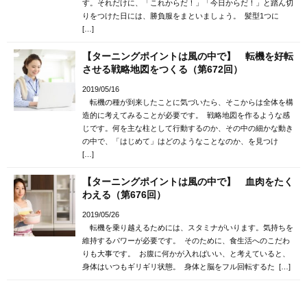
す。それだけに、「これからだ！」「今日からだ！」と踏ん切
りをつけた日には、勝負服をまといましょう。 髪型1つに
[…]
【ターニングポイントは風の中で】 転機を好転
させる戦略地図をつくる（第672回）
2019/05/16
転機の種が到来したことに気づいたら、そこからは全体を構
造的に考えてみることが必要です。 戦略地図を作るような感
じです。何を主な柱として行動するのか、その中の細かな動き
の中で、「はじめて」はどのようなことなのか、を見つけ
[…]
【ターニングポイントは風の中で】 血肉をたく
わえる（第676回）
2019/05/26
転機を乗り越えるためには、スタミナがいります。気持ちを
維持するパワーが必要です。 そのために、食生活へのこだわ
りも大事です。 お腹に何かが入ればいい、と考えていると、
身体はいつもギリギリ状態。 身体と脳をフル回転するた […]