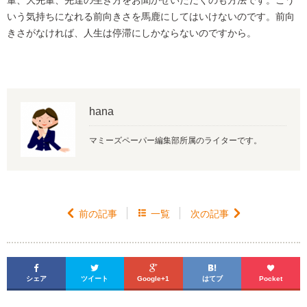
いう気持ちになれる前向きさを馬鹿にしてはいけないのです。前向
きさがなければ、人生は停滞にしかならないのですから。
hana
マミーズペーパー編集部所属のライターです。

前の記事

一覧
次の記事






シェア
ツイート
Google+1
はてブ
Pocket