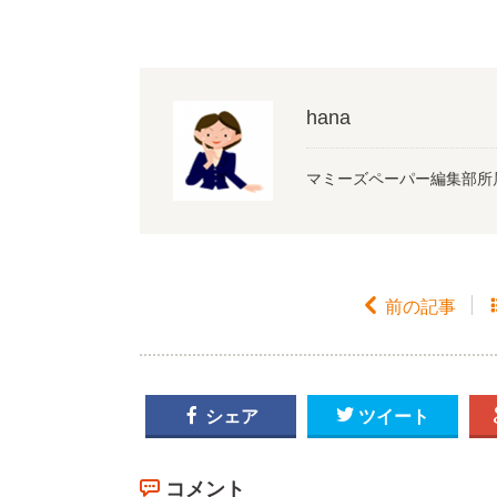
hana
マミーズペーパー編集部所

前の記事

シェア

ツイート
コメント