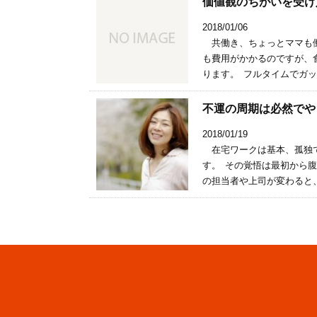
価値観のちがいを受け
2018/01/06
共働き、ちょっとママも働
も費用がかかるのですが、
ります。 フルタイムでガッ
不運の周期は必然でや
2018/01/19
在宅ワークは基本、孤独で
す。 その覚悟は最初から
の担当者や上司が変わると、