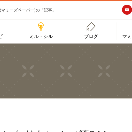

aper(マミーズペーパー)の「記事」


ビ
ミル・シル
ブログ
マミ