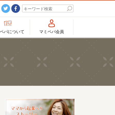




ペパについて
マミペパ会員