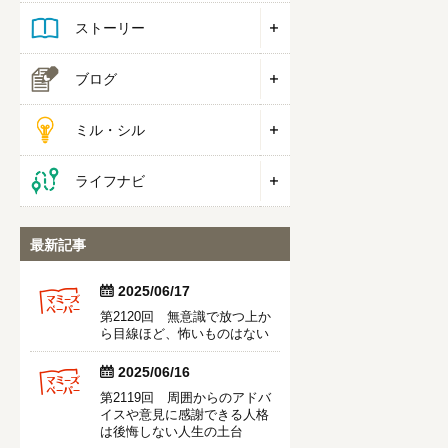
ストーリー
ブログ
ミル・シル
ライフナビ
最新記事


2025/06/17
第2120回 無意識で放つ上か
ら目線ほど、怖いものはない


2025/06/16
第2119回 周囲からのアドバ
イスや意見に感謝できる人格
は後悔しない人生の土台