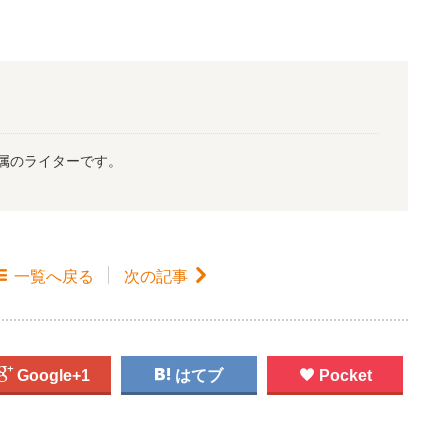
属のライターです。

一覧
へ戻る
次の記事


Google+1

はてブ

Pocket