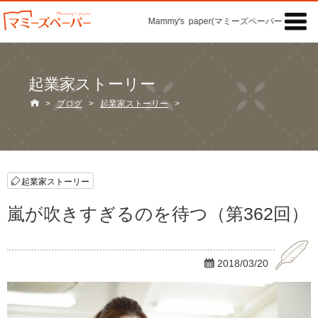

Mammy's paper(マミーズペーパー)の「記事
起業家ストーリー

>
ブログ
>
起業家ストーリー
>
起業家ストーリー
嵐が吹きすぎるのを待つ（第362回）

2018/03/20