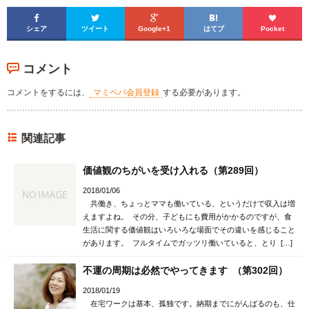





シェア
ツイート
Google+1
はてブ
Pocket
コメント
コメントをするには、
マミペパ会員登録
する必要があります。
関連記事
価値観のちがいを受け入れる（第289回）
2018/01/06
共働き、ちょっとママも働いている、というだけで収入は増
えますよね。 その分、子どもにも費用がかかるのですが、食
生活に関する価値観はいろいろな場面でその違いを感じること
があります。 フルタイムでガッツリ働いていると、とり […]
不運の周期は必然でやってきます （第302回）
2018/01/19
在宅ワークは基本、孤独です。納期までにがんばるのも、仕