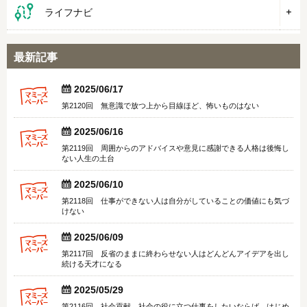
ライフナビ
最新記事


2025/06/17
第2120回 無意識で放つ上から目線ほど、怖いものはない


2025/06/16
第2119回 周囲からのアドバイスや意見に感謝できる人格は後悔し
ない人生の土台


2025/06/10
第2118回 仕事ができない人は自分がしていることの価値にも気づ
けない


2025/06/09
第2117回 反省のままに終わらせない人はどんどんアイデアを出し
続ける天才になる


2025/05/29
第2116回 社会貢献、社会の役に立つ仕事をしたいならば、はじめ