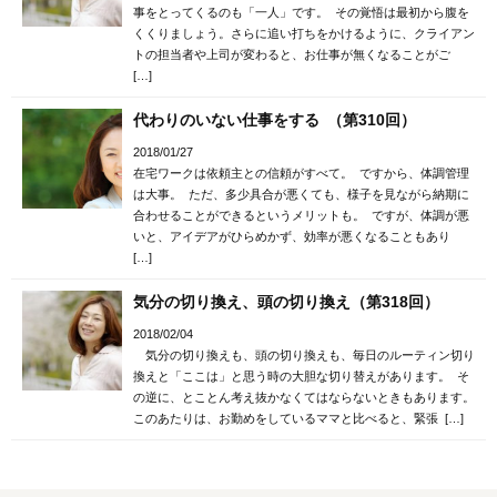
事をとってくるのも「一人」です。 その覚悟は最初から腹を
くくりましょう。さらに追い打ちをかけるように、クライアン
トの担当者や上司が変わると、お仕事が無くなることがご
[…]
代わりのいない仕事をする （第310回）
2018/01/27
在宅ワークは依頼主との信頼がすべて。 ですから、体調管理
は大事。 ただ、多少具合が悪くても、様子を見ながら納期に
合わせることができるというメリットも。 ですが、体調が悪
いと、アイデアがひらめかず、効率が悪くなることもあり
[…]
気分の切り換え、頭の切り換え（第318回）
2018/02/04
気分の切り換えも、頭の切り換えも、毎日のルーティン切り
換えと「ここは」と思う時の大胆な切り替えがあります。 そ
の逆に、とことん考え抜かなくてはならないときもあります。
このあたりは、お勤めをしているママと比べると、緊張 […]