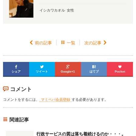
イシカワカオル 女性

前の記事

一覧
次の記事






シェア
ツイート
Google+1
はてブ
Pocket
コメント
コメントをするには、
マミペパ会員登録
する必要があります。
関連記事
行政サービスの質は落ち着続けるのか・・・。