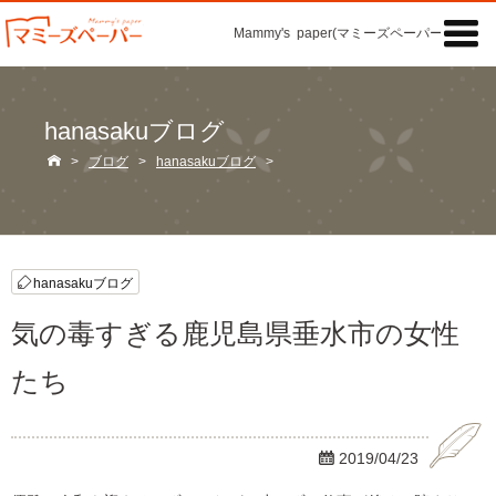

Mammy's paper(マミーズペーパー)の「記事
hanasakuブログ

>
ブログ
>
hanasakuブログ
>
hanasakuブログ
気の毒すぎる鹿児島県垂水市の女性
たち

2019/04/23