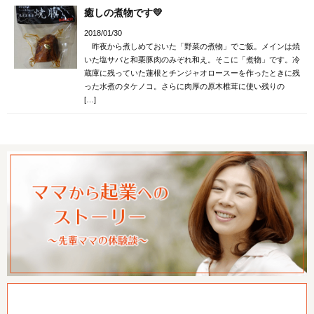
癒しの煮物です💛
2018/01/30
昨夜から煮しめておいた「野菜の煮物」でご飯。メインは焼
いた塩サバと和栗豚肉のみぞれ和え。そこに「煮物」です。冷
蔵庫に残っていた蓮根とチンジャオロースーを作ったときに残
った水煮のタケノコ。さらに肉厚の原木椎茸に使い残りの
[…]