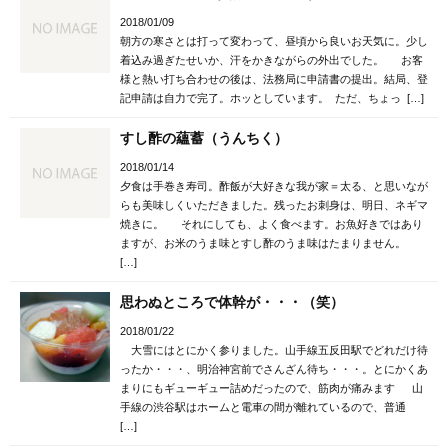
2018/01/09
朝方の寒さとは打って変わって、昼頃から良いお天気に。少し
着込み過ぎたせいか、汗をかきながらの外出でした。 お客
様と熱い打ち合わせの後は、法務局に申請書の提出。結局、登
記申請は自力で完了。ホッとしています。 ただ、ちょっ […]
すし酢の蘊蓄（うんちく）
2018/01/14
夕食は手巻き寿司。酢飯が大好きな我が家＝太る、と思いなが
らも美味しくいただきました。残ったお刺身は、明日、ネギマ
焼きに。 それにしても、よく食べます。お魚好きではあり
ますが、お米のうま味とすし酢のうま味はたまりません。
[…]
思わぬところで体幹が・・・（笑）
2018/01/22
大雪にはとにかく参りました。山手線五反田駅でどれだけ待
ったか・・・、明治神宮前でさんざん待ち・・・。とにかくあ
まりにもギューギュー詰めだったので、筋肉が痛みます 山
手線の渋谷駅はホームと電車の間が離れているので、普通
[…]