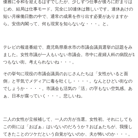
優雅に令和を迎えるはずでしたが、少しずつ仕事が後ろに貯まりは
じめ、結局は仕事モード。完全に10連休は難しいです。連休あけの
短い月稼働日数の中で、通常の成果を作り出す必要がありますか
ら。安倍内閣って、何も現実を知らないな・・・。と。
テレビの報道番組で、鹿児島県垂水市の市議会議員選挙の話題をみ
ました。女性市議が一人もいない市議会。市中に産婦人科の病院が1
つもない街。考えられないね・・・。
その挙句に現役の市議会議員のおじさんたちは「女性がいると面
倒」と平気でメディアに毒を吐くし・・・・。なんとひどい街なの
でしょうか・・・・。市議会も活気の「活」の字もない空気感。あ
ぁ、日本が腐っていく・・・。悲しいね。
二人の女性が立候補して、一人の方が当選。女性初。それにしても
この街には「おばぁ」はいないのだろうか？おばぁたちが、我慢し
てきたことのツケだという自覚がないのか、夫が怖いのか・・・。