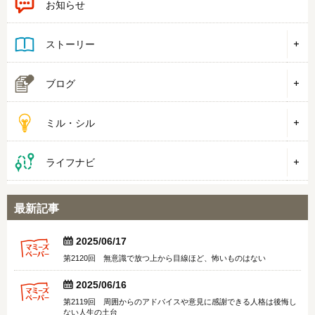
お知らせ
ストーリー
ブログ
ミル・シル
ライフナビ
最新記事


2025/06/17
第2120回 無意識で放つ上から目線ほど、怖いものはない


2025/06/16
第2119回 周囲からのアドバイスや意見に感謝できる人格は後悔し
ない人生の土台