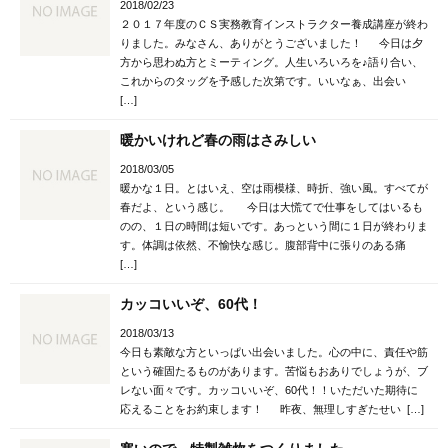
2018/02/23
２０１７年度のＣＳ実務教育インストラクター養成講座が終わ
りました。みなさん、ありがとうございました！ 今日は夕
方から思わぬ方とミーティング。人生いろいろを♪語り合い、
これからのタッグを予感した次第です。いいなぁ、出会い
[…]
暖かいけれど春の雨はさみしい
2018/03/05
暖かな１日。とはいえ、空は雨模様、時折、強い風。すべてが
春だよ、という感じ。 今日は大慌てで仕事をしてはいるも
のの、１日の時間は短いです。あっという間に１日が終わりま
す。体調は依然、不愉快な感じ。腹部背中に張りのある痛
[…]
カッコいいぞ、60代！
2018/03/13
今日も素敵な方といっぱい出会いました。心の中に、責任や筋
という確固たるものがあります。苦悩もおありでしょうが、ブ
レない面々です。カッコいいぞ、60代！！いただいた期待に
応えることをお約束します！ 昨夜、無理しすぎたせい […]