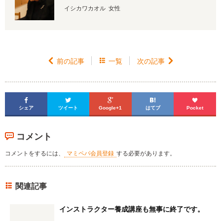
イシカワカオル 女性

前の記事

一覧
次の記事






シェア
ツイート
Google+1
はてブ
Pocket
コメント
コメントをするには、
マミペパ会員登録
する必要があります。
関連記事
インストラクター養成講座も無事に終了です。