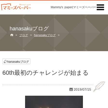

Mammy's paper(マミーズペーパー)の「記事
hanasakuブログ

>
ブログ
>
hanasakuブログ
>
hanasakuブログ
60th最初のチャレンジが始まる

2019/07/15