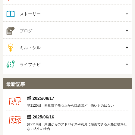
ストーリー
ブログ
ミル・シル
ライフナビ
最新記事


2025/06/17
第2120回 無意識で放つ上から目線ほど、怖いものはない


2025/06/16
第2119回 周囲からのアドバイスや意見に感謝できる人格は後悔し
ない人生の土台