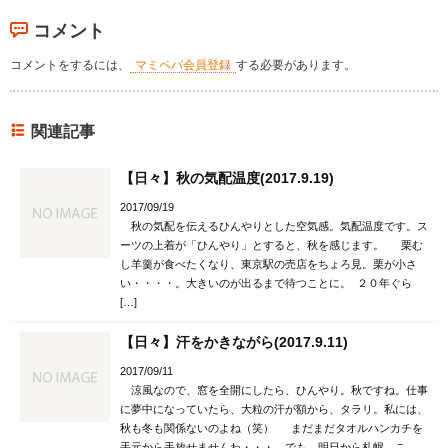
コメント
コメントをするには、
マミペパ会員登録
する必要があります。
関連記事
【日々】秋の気配温度(2017.9.19)
2017/09/19
秋の気配を伝えるひんやりとした空気感。気配温度です。ス
ーツの上着が「ひんやり」とすると、秋を感じます。 栗む
し羊羹が食べたくなり、東京駅の売店をちょろ見。栗が小さ
い・・・・。大きいのが出るまで待つことに。 ２０年ぐら
[…]
【日々】汗をかきながら(2017.9.11)
2017/09/11
涼風なので、窓を全開にしたら、ひんやり。秋ですね。仕事
に夢中になっていたら、大粒の汗が額から、タラリ。私には、
秋も冬も関係ないのよね（笑） まだまだタオルハンカチを
手元から手放せませんわ・・・。でも、明日から札幌。こ