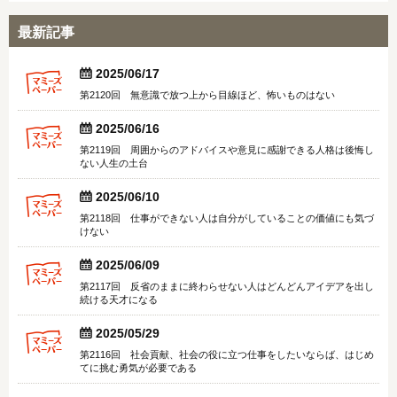
最新記事


2025/06/17
第2120回 無意識で放つ上から目線ほど、怖いものはない


2025/06/16
第2119回 周囲からのアドバイスや意見に感謝できる人格は後悔し
ない人生の土台


2025/06/10
第2118回 仕事ができない人は自分がしていることの価値にも気づ
けない


2025/06/09
第2117回 反省のままに終わらせない人はどんどんアイデアを出し
続ける天才になる


2025/05/29
第2116回 社会貢献、社会の役に立つ仕事をしたいならば、はじめ
てに挑む勇気が必要である