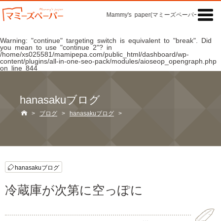

Mammy's paper(マミーズペーパー)の「記事
Warning
: "continue" targeting switch is equivalent to "break". Did
you mean to use "continue 2"? in
/home/xs025581/mamipepa.com/public_html/dashboard/wp-
content/plugins/all-in-one-seo-pack/modules/aioseop_opengraph.php
on line
844
hanasakuブログ

>
ブログ
>
hanasakuブログ
>
hanasakuブログ
冷蔵庫が次第に空っぽに