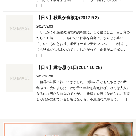
[…]
【日々】秋風が食欲を(2017.9.3)
2017/09/03
せっかく不感温の湯で体調を整え、よく寝ました。目が覚め
たら１０時・・・。あわてて仕事を自宅で。なんとか終わっ
て、いつものとおり、ボディーメンテナンスへ。 それにし
ても秋風が心地よいのです。したがって、食欲が…半端ない
[…]
【日々】縁を思う1日(2017.10.28)
2017/10/28
伯母の法要に行ってきました。従妹の子どもたちとは20数
年ぶりに会いました。わが子の年齢を考えれば、みんな大人に
なるのは当たり前なのですが。「族縁」を感じながらも、面差
しが誰かに似ていると感じながら、不思議な気持ちに。 […]