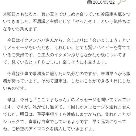

2018/03/22
木曜日ともなると、買い置きでひしめき合っていた冷蔵庫も底をつ
いてきました。不思議と主婦として「やったぞ！」という気持ちに
なるから笑えます。
今日はイクメンパパさんから、久しぶりに「会いましょう」とい
うメッセージをいただき、うれしい。とても賢いベイビーを育てて
いるご夫婦です。ご主人のイクメンぶりもなかなか板についてき
て、見ていると（ＦＢごしに）楽しそうにも見えます。
今週は仕事で事務所に籠りたい気分なのですが、来週早々から激
務が待っています。そめて週末は、したいことができる１日にした
いものです。
母は、今日も「ここくまちゃん」のメッセージを聞いてくれてい
ます。ですが、私が忙し過ぎて、１回しかメッセージを送れません
でした。明日は、重要事項？！を連絡しますからね。倒れたことが
ショックで、食事は自室でしているようです。早く元気になって
ね。ご所望のアイマスクを購入していきますよ。