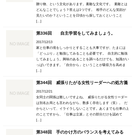
贈り物、という文化があります。素敵な文化です。 素敵とは
どんなことでしょう？答えは1つです。 相手のどんな笑顔が
見たいのか？ということを日頃から探しておくということ
[…]
第336回 自主学習をしてみましょう。
2017/12/13
家と仕事の境をしっかりとすることも大事ですが、たまには
「どっぷり」と勉強してみることも必要です。 自主的に勉強
してみましょう。興味のあることを調べるだけでも、知識がい
っぱいできます。「自分から」ということが吸収力を高めま
[…]
第344回 威張りたがる女性リーダーへの処方箋
2017/12/21
女同士の関係は難しいですよね。 威張りたがる女性リーダー
は別名お局とも言われながら、数多く存在します（笑）。 だ
からといって、イライラしないことです。あくまでも仕事の上
のことですから、「仕事は立派」とその部分だけを認めて
[…]
第348回 手のかけ方のバランスを考えてみる