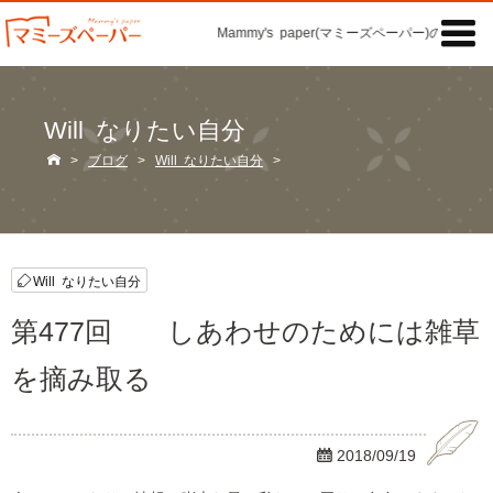

Mammy's paper(マミーズペーパー)の「記事」
Will なりたい自分

>
ブログ
>
Will なりたい自分
>
Will なりたい自分
第477回 しあわせのためには雑草
を摘み取る

2018/09/19