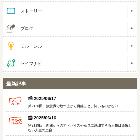
ストーリー
ブログ
ミル・シル
ライフナビ
最新記事


2025/06/17
第2120回 無意識で放つ上から目線ほど、怖いものはない


2025/06/16
第2119回 周囲からのアドバイスや意見に感謝できる人格は後悔し
ない人生の土台