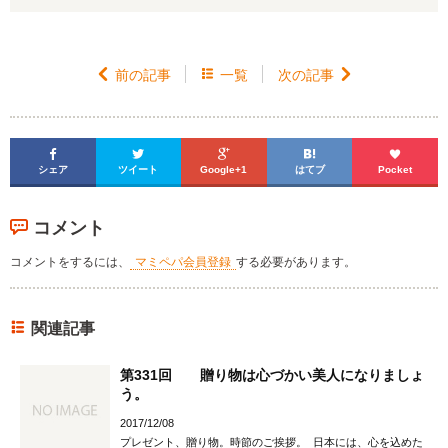

前の記事

一覧
次の記事






シェア
ツイート
Google+1
はてブ
Pocket
コメント
コメントをするには、
マミペパ会員登録
する必要があります。
関連記事
第331回 贈り物は心づかい美人になりましょ
う。
2017/12/08
プレゼント、贈り物。時節のご挨拶。 日本には、心を込めた