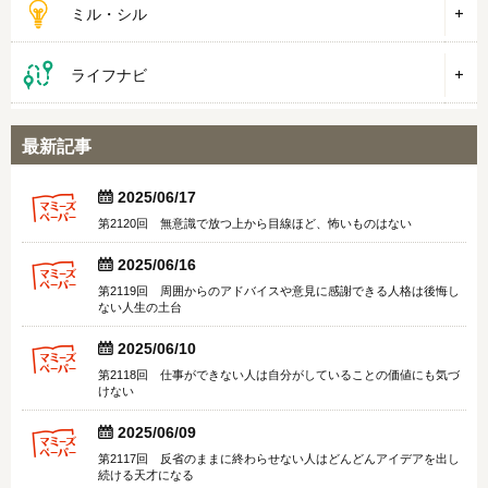
ミル・シル
ライフナビ
最新記事


2025/06/17
第2120回 無意識で放つ上から目線ほど、怖いものはない


2025/06/16
第2119回 周囲からのアドバイスや意見に感謝できる人格は後悔し
ない人生の土台


2025/06/10
第2118回 仕事ができない人は自分がしていることの価値にも気づ
けない


2025/06/09
第2117回 反省のままに終わらせない人はどんどんアイデアを出し
続ける天才になる