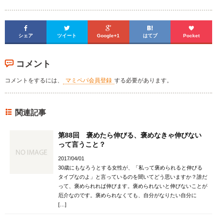





シェア
ツイート
Google+1
はてブ
Pocket
コメント
コメントをするには、
マミペパ会員登録
する必要があります。
関連記事
第88回 褒めたら伸びる、褒めなきゃ伸びない
って言うこと？
2017/04/01
30歳にもなろうとする女性が、「私って褒められると伸びる
タイプなのよ」と言っているのを聞いてどう思いますか？誰だ
って、褒められれば伸びます。褒められないと伸びないことが
厄介なのです。褒められなくても、自分がなりたい自分に
[…]