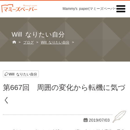

Mammy's paper(マミーズペーパー)の「記
Will なりたい自分

>
ブログ
>
Will なりたい自分
>
Will なりたい自分
第667回 周囲の変化から転機に気づ
く

2019/07/03