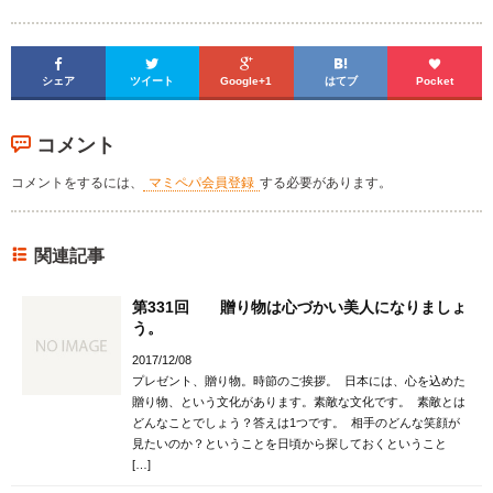





シェア
ツイート
Google+1
はてブ
Pocket
コメント
コメントをするには、
マミペパ会員登録
する必要があります。
関連記事
第331回 贈り物は心づかい美人になりましょ
う。
2017/12/08
プレゼント、贈り物。時節のご挨拶。 日本には、心を込めた
贈り物、という文化があります。素敵な文化です。 素敵とは
どんなことでしょう？答えは1つです。 相手のどんな笑顔が
見たいのか？ということを日頃から探しておくということ
[…]