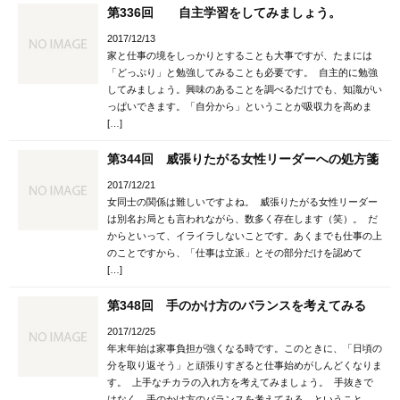
第336回 自主学習をしてみましょう。
2017/12/13
家と仕事の境をしっかりとすることも大事ですが、たまには
「どっぷり」と勉強してみることも必要です。 自主的に勉強
してみましょう。興味のあることを調べるだけでも、知識がい
っぱいできます。「自分から」ということが吸収力を高めま
[…]
第344回 威張りたがる女性リーダーへの処方箋
2017/12/21
女同士の関係は難しいですよね。 威張りたがる女性リーダー
は別名お局とも言われながら、数多く存在します（笑）。 だ
からといって、イライラしないことです。あくまでも仕事の上
のことですから、「仕事は立派」とその部分だけを認めて
[…]
第348回 手のかけ方のバランスを考えてみる
2017/12/25
年末年始は家事負担が強くなる時です。このときに、「日頃の
分を取り返そう」と頑張りすぎると仕事始めがしんどくなりま
す。 上手なチカラの入れ方を考えてみましょう。 手抜きで
はなく、手のかけ方のバランスを考えてみる、ということ