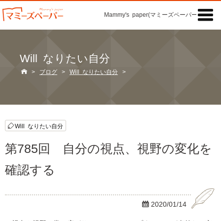

Mammy's paper(マミーズペーパー)の「記事
Will なりたい自分

>
ブログ
>
Will なりたい自分
>
Will なりたい自分
第785回 自分の視点、視野の変化を
確認する

2020/01/14