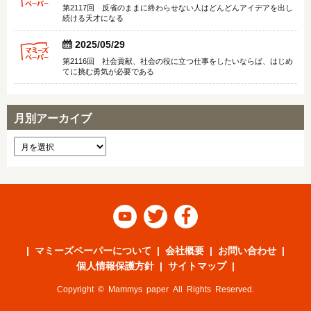
第2117回 反省のままに終わらせない人はどんどんアイデアを出し
続ける天才になる


2025/05/29
第2116回 社会貢献、社会の役に立つ仕事をしたいならば、はじめ
てに挑む勇気が必要である
月別アーカイブ



マミーズペーパーについて
会社概要
お問い合わせ
個人情報保護方針
サイトマップ
Copyright © Mammys paper All Rights Reserved.