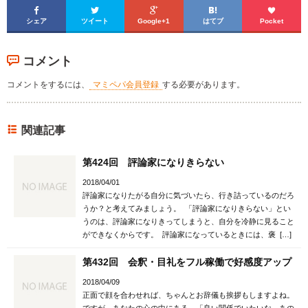





シェア
ツイート
Google+1
はてブ
Pocket
コメント
コメントをするには、
マミペパ会員登録
する必要があります。
関連記事
第424回 評論家になりきらない
2018/04/01
評論家になりたがる自分に気づいたら、行き詰っているのだろ
うか？と考えてみましょう。 「評論家になりきらない」とい
うのは、評論家になりきってしまうと、自分を冷静に見ること
ができなくからです。 評論家になっているときには、褒 […]
第432回 会釈・目礼をフル稼働で好感度アップ
2018/04/09
正面で顔を合わせれば、ちゃんとお辞儀も挨拶もしますよね。
ですが、あなたの心の中にある、「良い関係でいたいな、あの