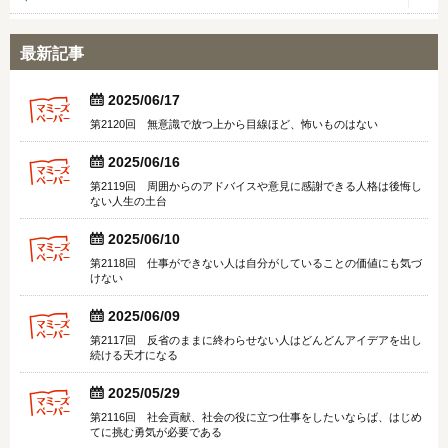
最新記事


2025/06/17
第2120回 無意識で放つ上から目線ほど、怖いものはない


2025/06/16
第2119回 周囲からのアドバイスや意見に感謝できる人格は後悔し
ない人生の土台


2025/06/10
第2118回 仕事ができない人は自分がしていることの価値にも気づ
けない


2025/06/09
第2117回 反省のままに終わらせない人はどんどんアイデアを出し
続ける天才になる


2025/05/29
第2116回 社会貢献、社会の役に立つ仕事をしたいならば、はじめ
てに挑む勇気が必要である