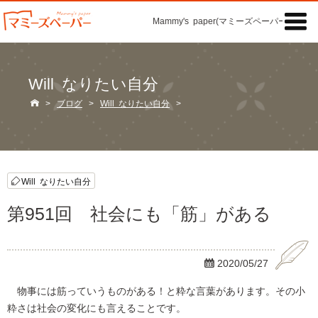

Mammy's paper(マミーズペーパー)の「記
Will なりたい自分

>
ブログ
>
Will なりたい自分
>
Will なりたい自分
第951回 社会にも「筋」がある

2020/05/27
物事には筋っていうものがある！と粋な言葉があります。その小
粋さは社会の変化にも言えることです。