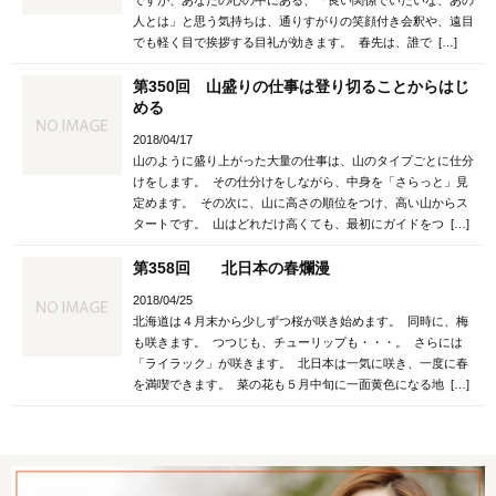
人とは」と思う気持ちは、通りすがりの笑顔付き会釈や、遠目
でも軽く目で挨拶する目礼が効きます。 春先は、誰で […]
第350回 山盛りの仕事は登り切ることからはじ
める
2018/04/17
山のように盛り上がった大量の仕事は、山のタイプごとに仕分
けをします。 その仕分けをしながら、中身を「さらっと」見
定めます。 その次に、山に高さの順位をつけ、高い山からス
タートです。 山はどれだけ高くても、最初にガイドをつ […]
第358回 北日本の春爛漫
2018/04/25
北海道は４月末から少しずつ桜が咲き始めます。 同時に、梅
も咲きます。 つつじも、チューリップも・・・。 さらには
「ライラック」が咲きます。 北日本は一気に咲き、一度に春
を満喫できます。 菜の花も５月中旬に一面黄色になる地 […]