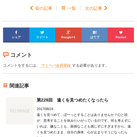

前の記事

一覧
次の記事






シェア
ツイート
Google+1
はてブ
Pocket
コメント
コメントをするには、
マミペパ会員登録
する必要があります。
関連記事
第228回 遠くを見つめたくなったら
2017/08/24
遠くを見つめて、ぼーっとすることはありませんか？心と頭
が、思考することを休みたいがっているのです。何も考えずに
いれば、嫌なことも、面倒なことも感じずにすぎますから。遠
くを見つめたまま、自分の身体、心が止まりそうになったら