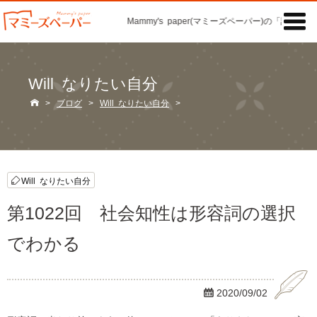

Mammy's paper(マミーズペーパー)の「記事」
Will なりたい自分

>
ブログ
>
Will なりたい自分
>
Will なりたい自分
第1022回 社会知性は形容詞の選択
でわかる

2020/09/02