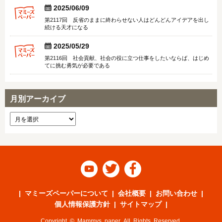


2025/06/09
第2117回 反省のままに終わらせない人はどんどんアイデアを出し
続ける天才になる


2025/05/29
第2116回 社会貢献、社会の役に立つ仕事をしたいならば、はじめ
てに挑む勇気が必要である
月別アーカイブ



マミーズペーパーについて
会社概要
お問い合わせ
個人情報保護方針
サイトマップ
Copyright © Mammys paper All Rights Reserved.