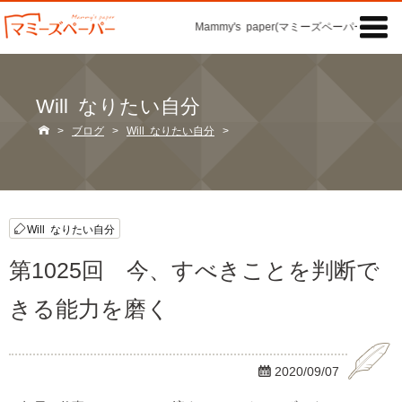

Mammy's paper(マミーズペーパー)の「記
Will なりたい自分

>
ブログ
>
Will なりたい自分
>
Will なりたい自分
第1025回 今、すべきことを判断で
きる能力を磨く

2020/09/07