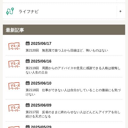
ライフナビ
最新記事


2025/06/17
第2120回 無意識で放つ上から目線ほど、怖いものはない


2025/06/16
第2119回 周囲からのアドバイスや意見に感謝できる人格は後悔し
ない人生の土台


2025/06/10
第2118回 仕事ができない人は自分がしていることの価値にも気づ
けない


2025/06/09
第2117回 反省のままに終わらせない人はどんどんアイデアを出し
続ける天才になる

2025/05/29