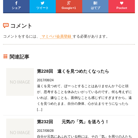





シェア
ツイート
Google+1
はてブ
Pocket
コメント
コメントをするには、
マミペパ会員登録
する必要があります。
関連記事
第228回 遠くを見つめたくなったら
2017/08/24
遠くを見つめて、ぼーっとすることはありませんか？心と頭
が、思考することを休みたいがっているのです。何も考えずに
いれば、嫌なことも、面倒なことも感じずにすぎますから。遠
くを見つめたまま、自分の身体、心が止まりそうになったら
[…]
第232回 元気の「気」を送ろう！
2017/08/28
自分が元気にあふれている時には、その「気」を周りの人たち