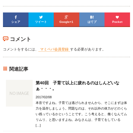





シェア
ツイート
Google+1
はてブ
Pocket
コメント
コメントをするには、
マミペパ会員登録
する必要があります。
関連記事
第40回 子育て以上に疲れるのはしんどいな
ぁ・・・。
2017/02/08
本音ですよね。子育ては逃げられませんから、そこにまずは体
力を温存しましょう。問題なのは、それ以外の体力がどのくら
い残っているかということです。こう考えると、働くなんてム
リムリ、と思いますよね。みなさんは、子育てをしている
[…]