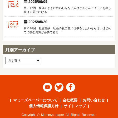


2025/06/09
第2117回 反省のままに終わらせない人はどんどんアイデアを出し
続ける天才になる


2025/05/29
第2116回 社会貢献、社会の役に立つ仕事をしたいならば、はじめ
てに挑む勇気が必要である
月別アーカイブ



マミーズペーパーについて
会社概要
お問い合わせ
個人情報保護方針
サイトマップ
Copyright © Mammys paper All Rights Reserved.