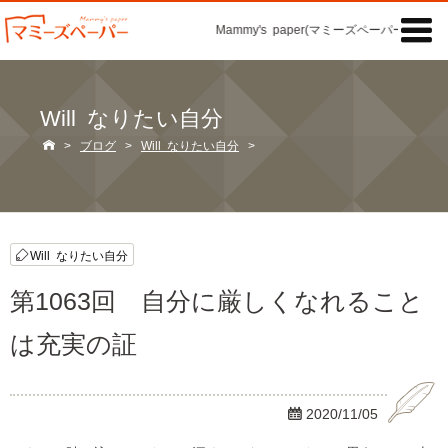

Mammy's paper(マミーズペーパー)の「記
Will なりたい自分

>
ブログ
>
Will なりたい自分
>
Will なりたい自分
第1063回 自分に厳しくなれること
は充実の証

2020/11/05