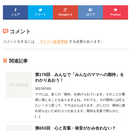





シェア
ツイート
Google+1
はてブ
Pocket
コメント
コメントをするには、
マミペパ会員登録
する必要があります。
関連記事
第179回 みんなで「みんなのママへの期待」を
わかりあおう！
2017/07/03
ママには、多くの「期待」を掛けられています。そのことが重
荷に感じることもありますよね。それでも、その期待には応え
たい！そう思って、ママはがんばります。少しだけ、期待に疲
れ切らないためのコツがあります。期待を言葉で明らかに
[…]
第653回 心と言葉・発音がかみ合わない？