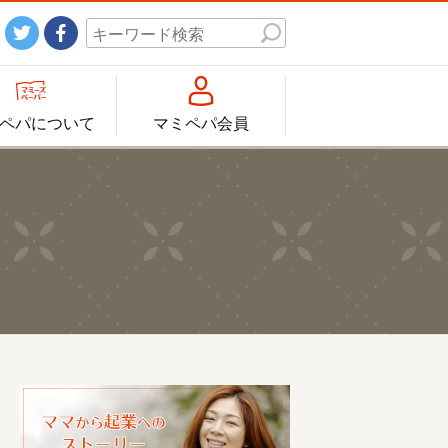




ペパについて
マミペパ会員