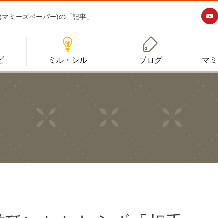

aper(マミーズペーパー)の「記事」


ビ
ミル・シル
ブログ
マミ