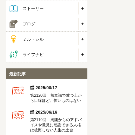
ストーリー
ブログ
ミル・シル
ライフナビ
最新記事


2025/06/17
第2120回 無意識で放つ上か
ら目線ほど、怖いものはない


2025/06/16
第2119回 周囲からのアドバ
イスや意見に感謝できる人格
は後悔しない人生の土台