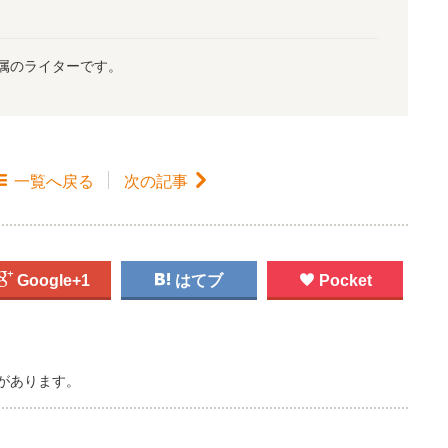
属のライターです。

一覧
へ戻る
次の記事


Google+1

はてブ

Pocket
があります。