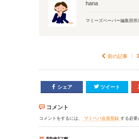
hana
マミーズペーパー編集部所

前の記事

シェア

ツイート
コメント
コメントをするには、
マミペパ会員登録
する必要