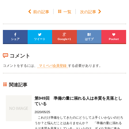

前の記事

一覧
次の記事






シェア
ツイート
Google+1
はてブ
Pocket
コメント
コメントをするには、
マミペパ会員登録
する必要があります。
関連記事
第949回 準備の量に溺れる人は本質を見落とし
ている
2020/05/25
これだけ準備をしてきたのにどうして上手くいかないのだろ
うか？と悩んだことはありませんか？ 「準備の量に溺れる
人は本質を見落としている」というのは、ダメな方向に進み、