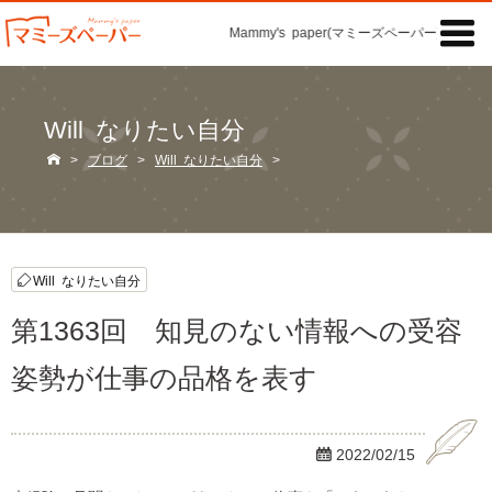

Mammy's paper(マミーズペーパー)の「記事
Will なりたい自分

>
ブログ
>
Will なりたい自分
>
Will なりたい自分
第1363回 知見のない情報への受容
姿勢が仕事の品格を表す

2022/02/15