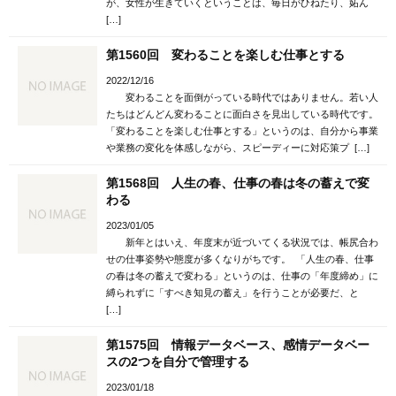
が、女性が生きていくということは、毎日がひねたり、妬ん
[…]
第1560回 変わることを楽しむ仕事とする
2022/12/16
変わることを面倒がっている時代ではありません。若い人
たちはどんどん変わることに面白さを見出している時代です。
「変わることを楽しむ仕事とする」というのは、自分から事業
や業務の変化を体感しながら、スピーディーに対応策プ […]
第1568回 人生の春、仕事の春は冬の蓄えで変
わる
2023/01/05
新年とはいえ、年度末が近づいてくる状況では、帳尻合わ
せの仕事姿勢や態度が多くなりがちです。 「人生の春、仕事
の春は冬の蓄えで変わる」というのは、仕事の「年度締め」に
縛られずに「すべき知見の蓄え」を行うことが必要だ、と
[…]
第1575回 情報データベース、感情データベー
スの2つを自分で管理する
2023/01/18