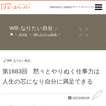

Mammy's paper(マミーズペーパー)の「記事
Will なりたい自分

>
ブログ
>
Will なりたい自分
>
Will なりたい自分
第1683回 黙々とやりぬく仕事力は
人生の芯になり自分に満足できる

2023/06/28