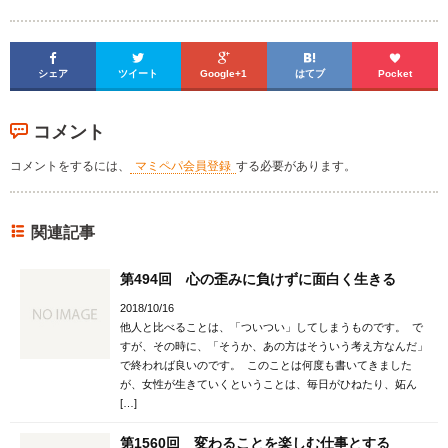





シェア
ツイート
Google+1
はてブ
Pocket
コメント
コメントをするには、
マミペパ会員登録
する必要があります。
関連記事
第494回 心の歪みに負けずに面白く生きる
2018/10/16
他人と比べることは、「ついつい」してしまうものです。 で
すが、その時に、「そうか、あの方はそういう考え方なんだ」
で終われば良いのです。 このことは何度も書いてきました
が、女性が生きていくということは、毎日がひねたり、妬ん
[…]
第1560回 変わることを楽しむ仕事とする