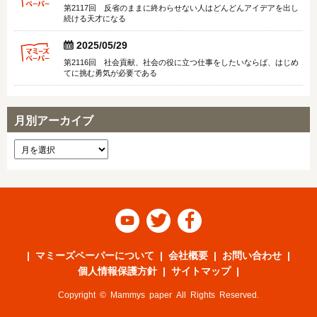
第2117回 反省のままに終わらせない人はどんどんアイデアを出し
続ける天才になる


2025/05/29
第2116回 社会貢献、社会の役に立つ仕事をしたいならば、はじめ
てに挑む勇気が必要である
月別アーカイブ



マミーズペーパーについて
会社概要
お問い合わせ
個人情報保護方針
サイトマップ
Copyright © Mammys paper All Rights Reserved.