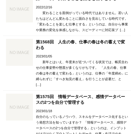
2022/12/16
変わることを面倒がっている時代ではありません。若い人
たちはどんどん変わることに面白さを見出している時代です。
「変わることを楽しむ仕事とする」というのは、自分から事業
や業務の変化を体感しながら、スピーディーに対応策プ […]
第1568回 人生の春、仕事の春は冬の蓄えで変
わる
2023/01/05
新年とはいえ、年度末が近づいてくる状況では、帳尻合わ
せの仕事姿勢や態度が多くなりがちです。 「人生の春、仕事
の春は冬の蓄えで変わる」というのは、仕事の「年度締め」に
縛られずに「すべき知見の蓄え」を行うことが必要だ、と
[…]
第1575回 情報データベース、感情データベー
スの2つを自分で管理する
2023/01/18
自分のもっているノウハウ、スキルをデータベース化するとい
う発想方法を知っていますか？ 「情報データベース、感情デ
ータベースの2つを自分で管理する」というのは、インプット
だけではなくアウトプットしたデータ、仕事・生活でのモ