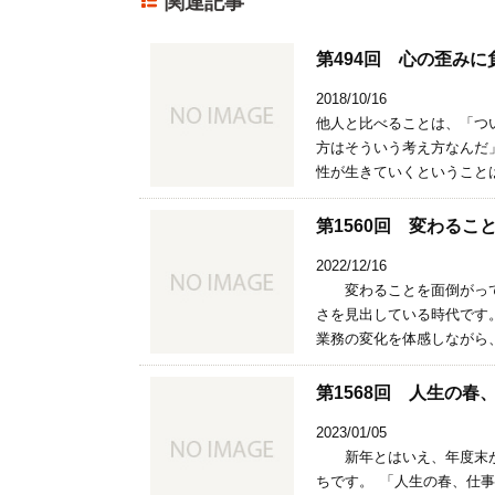
関連記事
第494回 心の歪み
2018/10/16
他人と比べることは、「つ
方はそういう考え方なんだ
性が生きていくということは
第1560回 変わるこ
2022/12/16
変わることを面倒がって
さを見出している時代です
業務の変化を体感しながら、
第1568回 人生の
2023/01/05
新年とはいえ、年度末が
ちです。 「人生の春、仕