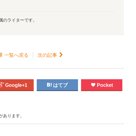
属のライターです。

一覧
へ戻る
次の記事


Google+1

はてブ

Pocket
があります。