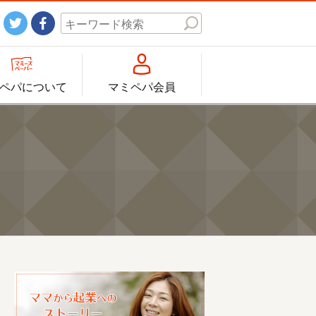




ペパについて
マミペパ会員