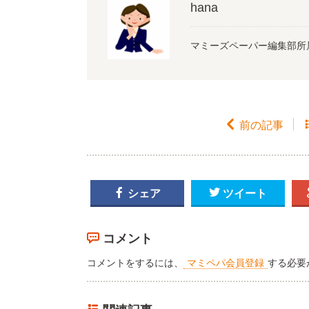
hana
マミーズペーパー編集部所

前の記事

シェア

ツイート
コメント
コメントをするには、
マミペパ会員登録
する必要