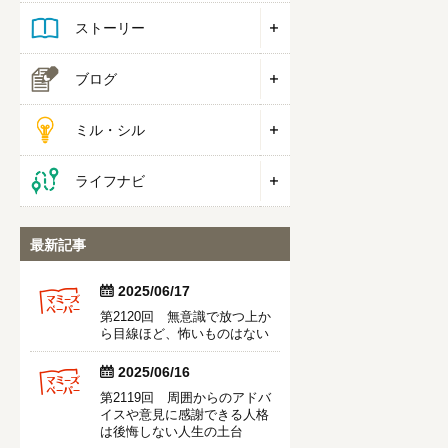
ストーリー
ブログ
ミル・シル
ライフナビ
最新記事


2025/06/17
第2120回 無意識で放つ上か
ら目線ほど、怖いものはない


2025/06/16
第2119回 周囲からのアドバ
イスや意見に感謝できる人格
は後悔しない人生の土台