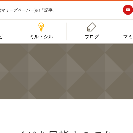

aper(マミーズペーパー)の「記事」


ビ
ミル・シル
ブログ
マミ