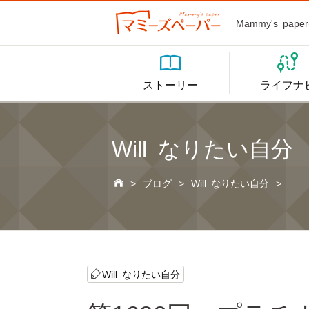
Mammy's p


ストーリー
ライフナ
Will なりたい自分

>
ブログ
>
Will なりたい自分
>
Will なりたい自分