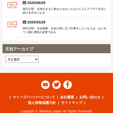


2025/06/09
第2117回 反省のままに終わらせない人はどんどんアイデアを出し
続ける天才になる


2025/05/29
第2116回 社会貢献、社会の役に立つ仕事をしたいならば、はじめ
てに挑む勇気が必要である
月別アーカイブ



マミーズペーパーについて
会社概要
お問い合わせ
個人情報保護方針
サイトマップ
Copyright © Mammys paper All Rights Reserved.