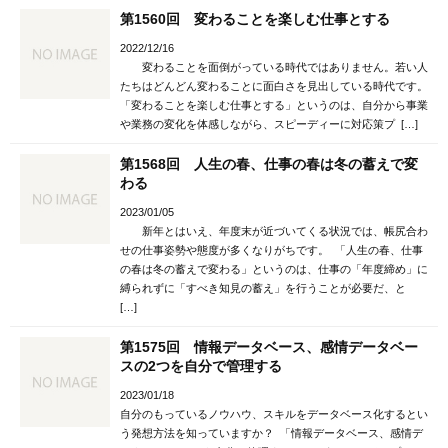
第1560回 変わることを楽しむ仕事とする
2022/12/16
変わることを面倒がっている時代ではありません。若い人
たちはどんどん変わることに面白さを見出している時代です。
「変わることを楽しむ仕事とする」というのは、自分から事業
や業務の変化を体感しながら、スピーディーに対応策プ […]
第1568回 人生の春、仕事の春は冬の蓄えで変
わる
2023/01/05
新年とはいえ、年度末が近づいてくる状況では、帳尻合わ
せの仕事姿勢や態度が多くなりがちです。 「人生の春、仕事
の春は冬の蓄えで変わる」というのは、仕事の「年度締め」に
縛られずに「すべき知見の蓄え」を行うことが必要だ、と
[…]
第1575回 情報データベース、感情データベー
スの2つを自分で管理する
2023/01/18
自分のもっているノウハウ、スキルをデータベース化するとい
う発想方法を知っていますか？ 「情報データベース、感情デ