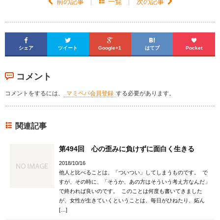

前の記事

一覧
次の記事






シェア
ツイート
Google+1
はてブ
Pocket
コメント
コメントをするには、
マミペパ会員登録
する必要があります。
関連記事
第494回 心の歪みに負けずに面白く生きる
2018/10/16
他人と比べることは、「ついつい」してしまうものです。 で
すが、その時に、「そうか、あの方はそういう考え方なんだ」
で終われば良いのです。 このことは何度も書いてきました
が、女性が生きていくということは、毎日がひねたり、妬ん
[…]