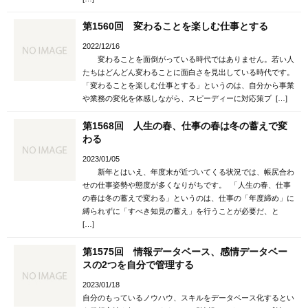
第1560回 変わることを楽しむ仕事とする
2022/12/16
変わることを面倒がっている時代ではありません。若い人
たちはどんどん変わることに面白さを見出している時代です。
「変わることを楽しむ仕事とする」というのは、自分から事業
や業務の変化を体感しながら、スピーディーに対応策プ […]
第1568回 人生の春、仕事の春は冬の蓄えで変
わる
2023/01/05
新年とはいえ、年度末が近づいてくる状況では、帳尻合わ
せの仕事姿勢や態度が多くなりがちです。 「人生の春、仕事
の春は冬の蓄えで変わる」というのは、仕事の「年度締め」に
縛られずに「すべき知見の蓄え」を行うことが必要だ、と
[…]
第1575回 情報データベース、感情データベー
スの2つを自分で管理する
2023/01/18
自分のもっているノウハウ、スキルをデータベース化するとい