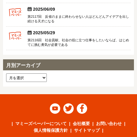


2025/06/09
第2117回 反省のままに終わらせない人はどんどんアイデアを出し
続ける天才になる


2025/05/29
第2116回 社会貢献、社会の役に立つ仕事をしたいならば、はじめ
てに挑む勇気が必要である
月別アーカイブ



マミーズペーパーについて
会社概要
お問い合わせ
個人情報保護方針
サイトマップ