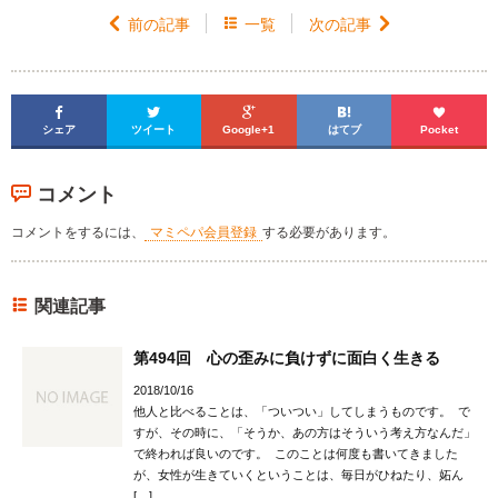

前の記事

一覧
次の記事






シェア
ツイート
Google+1
はてブ
Pocket
コメント
コメントをするには、
マミペパ会員登録
する必要があります。
関連記事
第494回 心の歪みに負けずに面白く生きる
2018/10/16
他人と比べることは、「ついつい」してしまうものです。 で
すが、その時に、「そうか、あの方はそういう考え方なんだ」
で終われば良いのです。 このことは何度も書いてきました
が、女性が生きていくということは、毎日がひねたり、妬ん
[…]