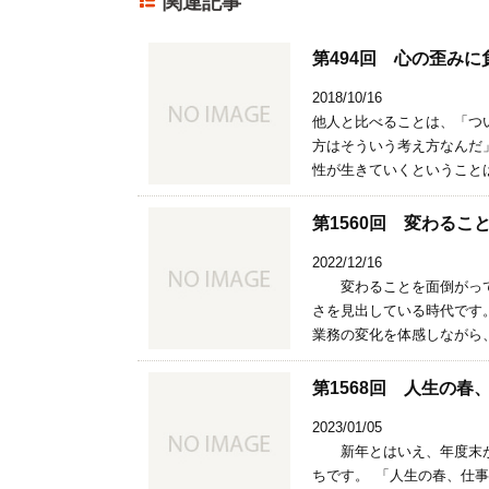
関連記事
第494回 心の歪み
2018/10/16
他人と比べることは、「つ
方はそういう考え方なんだ
性が生きていくということは
第1560回 変わるこ
2022/12/16
変わることを面倒がって
さを見出している時代です
業務の変化を体感しながら、
第1568回 人生の
2023/01/05
新年とはいえ、年度末が
ちです。 「人生の春、仕