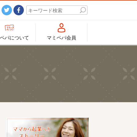




ペパについて
マミペパ会員