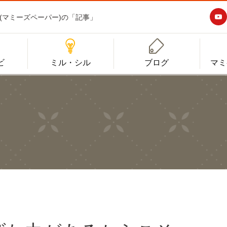

aper(マミーズペーパー)の「記事」


ビ
ミル・シル
ブログ
マミ