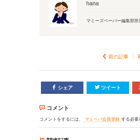
hana
マミーズペーパー編集部所

前の記事

シェア

ツイート
コメント
コメントをするには、
マミペパ会員登録
する必要