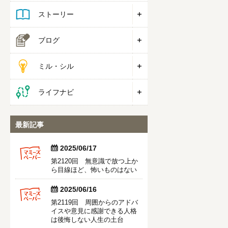
ストーリー
ブログ
ミル・シル
ライフナビ
最新記事


2025/06/17
第2120回 無意識で放つ上か
ら目線ほど、怖いものはない


2025/06/16
第2119回 周囲からのアドバ
イスや意見に感謝できる人格
は後悔しない人生の土台