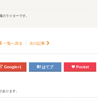
属のライターです。

一覧
へ戻る
次の記事


Google+1

はてブ

Pocket
があります。