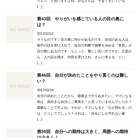
リムリ、と思いますよね。みなさんは、子育てをしている
[…]
第43回 やりがいを感じている人の目の奥に
は？
2017/02/12
そうなのです！目の奥に何かがあるのです。自信のある人は、
相手の話を受け入れて、自分の判断で物事を決める『意思』が
目の奥にあるのです。ちょっと、難しい言い方ですが、正面か
ら、人の話を聴き、内容を受け入れ、さらに考える、とい
[…]
第46回 自分が決めたことをやり貫くのは難し
い？
2017/02/16
自分の決めたことだから、最後までやりぬきたい。ママになる
前は、前向きな自分にご褒美を！と思っていませんでしたか？
素敵なことですよね。それが、ママになると「心が揺れる」の
は、どうしてでしょう？それは、「自分にしか守れない家
[…]
第50回 自分への期待は大きく、周囲への期待
は小さく！