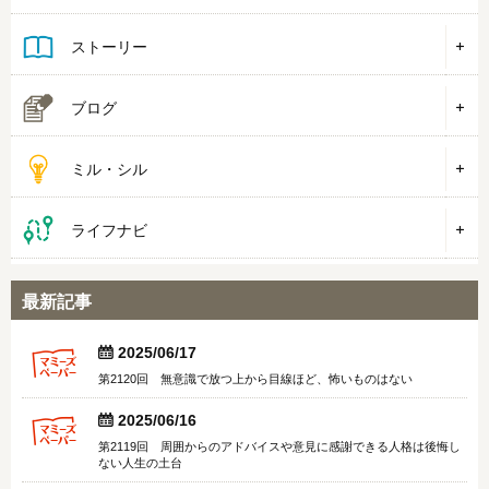
ストーリー
ブログ
ミル・シル
ライフナビ
最新記事


2025/06/17
第2120回 無意識で放つ上から目線ほど、怖いものはない


2025/06/16
第2119回 周囲からのアドバイスや意見に感謝できる人格は後悔し
ない人生の土台