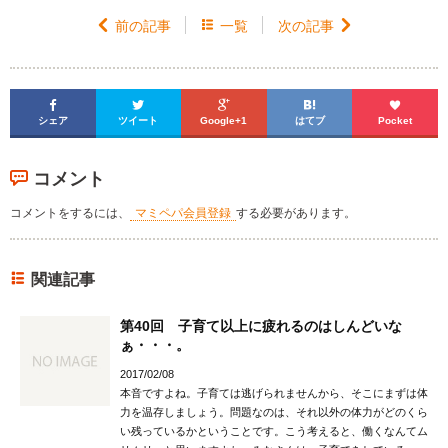

前の記事

一覧
次の記事






シェア
ツイート
Google+1
はてブ
Pocket
コメント
コメントをするには、
マミペパ会員登録
する必要があります。
関連記事
第40回 子育て以上に疲れるのはしんどいな
ぁ・・・。
2017/02/08
本音ですよね。子育ては逃げられませんから、そこにまずは体
力を温存しましょう。問題なのは、それ以外の体力がどのくら
い残っているかということです。こう考えると、働くなんてム