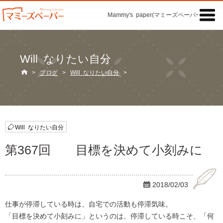

Mammy's paper(マミーズペーパー)の「記
Will なりたい自分

>
ブログ
>
Will なりたい自分
>
Will なりたい自分
第367回 目標を決めて小刻みに

2018/02/03
仕事が停滞している時は、自宅での活動も停滞気味。
「目標を決めて小刻みに」というのは、停滞している時こそ、「何