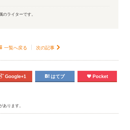
属のライターです。

一覧
へ戻る
次の記事


Google+1

はてブ

Pocket
があります。