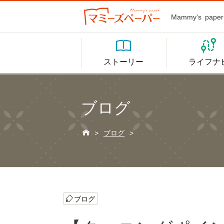
Mammy's p


ストーリー
ライフナ
ブログ

>
ブログ
>
ブログ