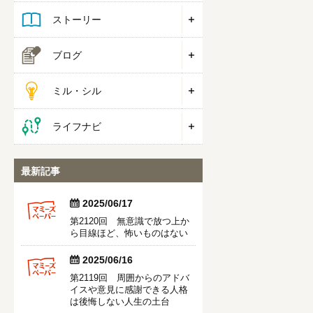
ストーリー
ブログ
ミル・シル
ライフナビ
最新記事


2025/06/17
第2120回 無意識で放つ上か
ら目線ほど、怖いものはない


2025/06/16
第2119回 周囲からのアドバ
イスや意見に感謝できる人格
は後悔しない人生の土台