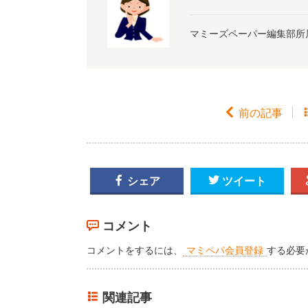
マミーズペーパー編集部所

前の記事

シェア

ツイート
コメント
コメントをするには、
マミペパ会員登録
する必要
関連記事