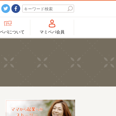




ペパについて
マミペパ会員