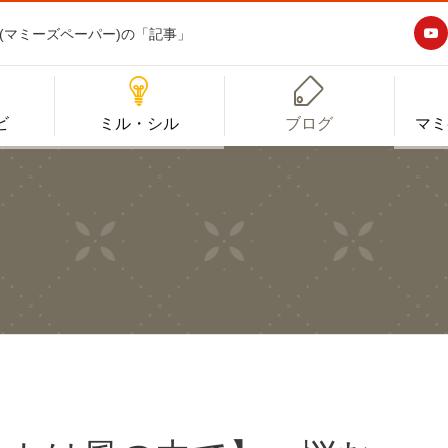

aper(マミーズペーパー)の「記事」


ビ
ミル・シル
ブログ
マミ