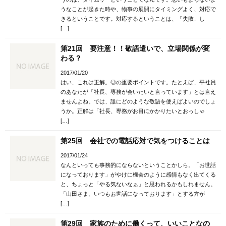
うなことが起きた時や、物事の展開にタイミングよく、対応で
きるということです。対応するということは、「失敗」し
[…]
第21回 要注意！！敬語遣いで、立場関係が変
わる？
2017/01/20
はい、これは正解。◎の重要ポイントです。たとえば、平社員
のあなたが「社長、専務が会いたいと言っています」とは言え
ませんよね。では、誰にどのような敬語を使えばよいのでしょ
うか。正解は「社長、専務がお目にかかりたいとおっしゃ
[…]
第25回 会社での電話応対で気をつけることは
2017/01/24
なんといっても事務的にならないということかしら。「お世話
になっております」がやけに機会のように感情もなく出てくる
と、ちょっと「やる気ないなぁ」と思われるかもしれません。
「山田さま、いつもお世話になっております」とする方が
[…]
第29回 家族のために働くって、いいことなの