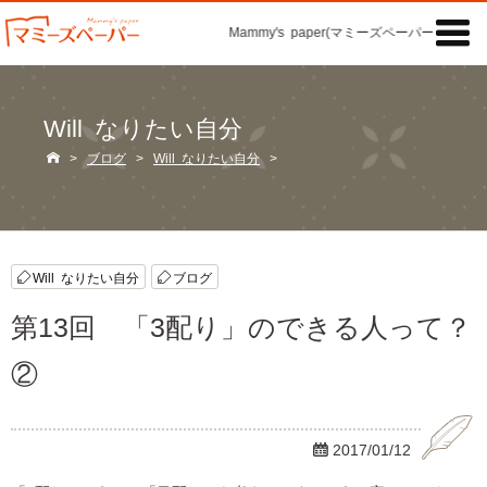

Mammy's paper(マミーズペーパー)の「記事
Will なりたい自分

>
ブログ
>
Will なりたい自分
>
Will なりたい自分
ブログ
第13回 「3配り」のできる人って？
②

2017/01/12