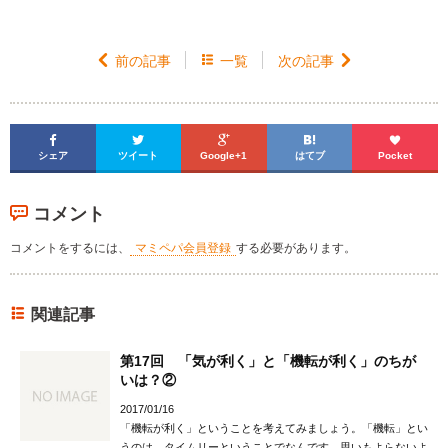

前の記事

一覧
次の記事






シェア
ツイート
Google+1
はてブ
Pocket
コメント
コメントをするには、
マミペパ会員登録
する必要があります。
関連記事
第17回 「気が利く」と「機転が利く」のちが
いは？②
2017/01/16
「機転が利く」ということを考えてみましょう。「機転」とい
うのは、タイムリーということでなんです。思いもよらないよ