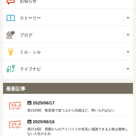
お知らせ
ストーリー
ブログ
ミル・シル
ライフナビ
最新記事


2025/06/17
第2120回 無意識で放つ上から目線ほど、怖いものはない


2025/06/16
第2119回 周囲からのアドバイスや意見に感謝できる人格は後悔し
ない人生の土台