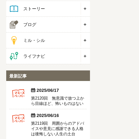
ストーリー
ブログ
ミル・シル
ライフナビ
最新記事


2025/06/17
第2120回 無意識で放つ上か
ら目線ほど、怖いものはない


2025/06/16
第2119回 周囲からのアドバ
イスや意見に感謝できる人格
は後悔しない人生の土台