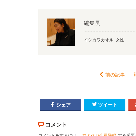
編集長
イシカワカオル 女性

前の記事

シェア

ツイート
コメント
コメントをするには、
マミペパ会員登録
する必要