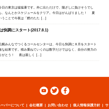
今日の東京は猛猛暑です。外に出ただけで、陽ざしに負けそうでし
も、なんとかスケジュールをクリア。今日はがんばりました！ 夏
うことで今夜は「鰹のたた […]
調にスタート(2017.8.1)
札幌みんなでつくるコールセンターは、今日も快調に８月をスタート
敵な結果です。積み重ねていくのは数字だけではなく、自分の努力の
がとう！ 夜は親しく […]



ペーパーについて
会社概要
お問い合わせ
個人情報保護方針
サ