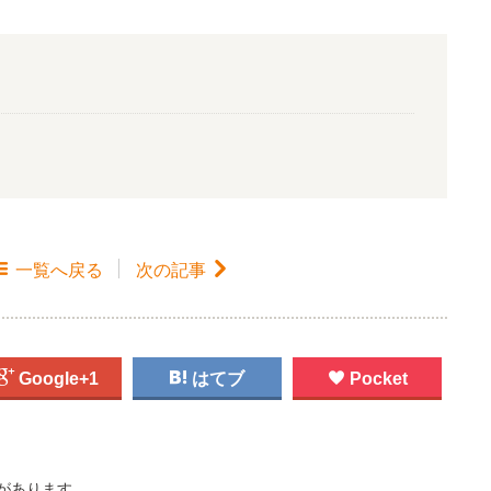

一覧
へ戻る
次の記事


Google+1

はてブ

Pocket
があります。