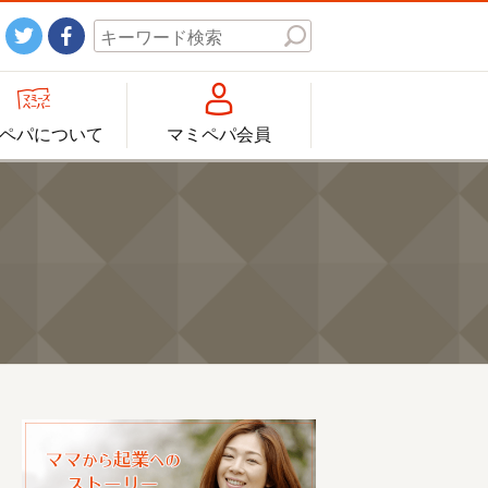




ペパについて
マミペパ会員