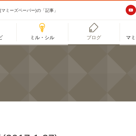

aper(マミーズペーパー)の「記事」


ビ
ミル・シル
ブログ
マミ