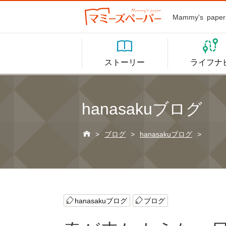
Mammy's p


ストーリー
ライフナ
hanasakuブログ

>
ブログ
>
hanasakuブログ
>
hanasakuブログ
ブログ