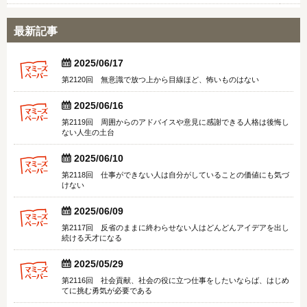
最新記事


2025/06/17
第2120回 無意識で放つ上から目線ほど、怖いものはない


2025/06/16
第2119回 周囲からのアドバイスや意見に感謝できる人格は後悔し
ない人生の土台


2025/06/10
第2118回 仕事ができない人は自分がしていることの価値にも気づ
けない


2025/06/09
第2117回 反省のままに終わらせない人はどんどんアイデアを出し
続ける天才になる


2025/05/29
第2116回 社会貢献、社会の役に立つ仕事をしたいならば、はじめ
てに挑む勇気が必要である