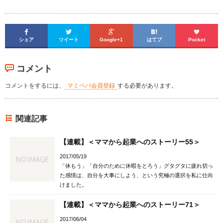





シェア
ツイート
Google+1
はてブ
Pocket
コメント
コメントをするには、
マミペパ会員登録
する必要があります。
関連記事
【連載】＜ママから起業へのストーリー55＞
2017/05/19
「休もう」「自分のために休暇をとろう」グタグタに疲れ切っ
た感情は、自分を大事にしよう、という究極の選択を私に仕向
けました。
【連載】＜ママから起業へのストーリー71＞
2017/06/04