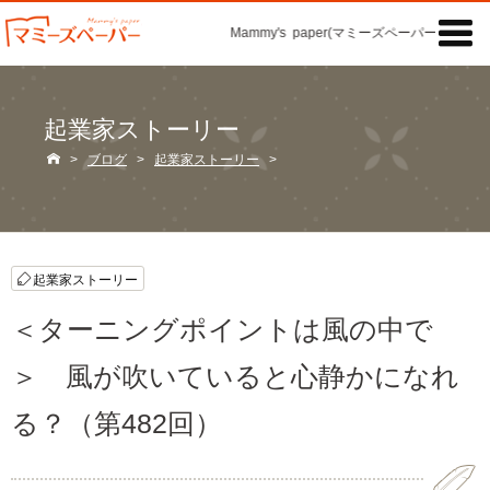

Mammy's paper(マミーズペーパー)の「記事
起業家ストーリー

>
ブログ
>
起業家ストーリー
>
起業家ストーリー
＜ターニングポイントは風の中で
＞ 風が吹いていると心静かになれ
る？（第482回）