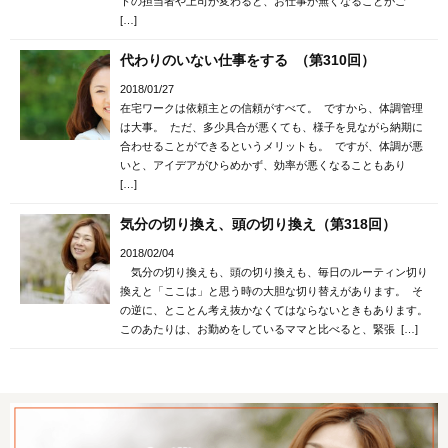
トの担当者や上司が変わると、お仕事が無くなることがご
[…]
代わりのいない仕事をする （第310回）
2018/01/27
在宅ワークは依頼主との信頼がすべて。 ですから、体調管理
は大事。 ただ、多少具合が悪くても、様子を見ながら納期に
合わせることができるというメリットも。 ですが、体調が悪
いと、アイデアがひらめかず、効率が悪くなることもあり
[…]
気分の切り換え、頭の切り換え（第318回）
2018/02/04
気分の切り換えも、頭の切り換えも、毎日のルーティン切り
換えと「ここは」と思う時の大胆な切り替えがあります。 そ
の逆に、とことん考え抜かなくてはならないときもあります。
このあたりは、お勤めをしているママと比べると、緊張 […]