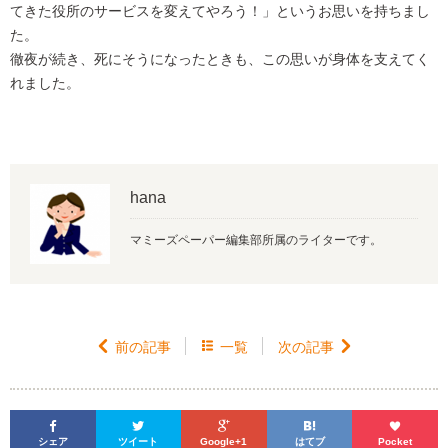
てきた役所のサービスを変えてやろう！」というお思いを持ちまし
た。
徹夜が続き、死にそうになったときも、この思いが身体を支えてく
れました。
hana
マミーズペーパー編集部所属のライターです。

前の記事

一覧
次の記事






シェア
ツイート
Google+1
はてブ
Pocket