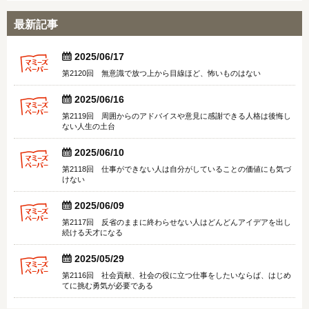
最新記事


2025/06/17
第2120回 無意識で放つ上から目線ほど、怖いものはない


2025/06/16
第2119回 周囲からのアドバイスや意見に感謝できる人格は後悔し
ない人生の土台


2025/06/10
第2118回 仕事ができない人は自分がしていることの価値にも気づ
けない


2025/06/09
第2117回 反省のままに終わらせない人はどんどんアイデアを出し
続ける天才になる


2025/05/29
第2116回 社会貢献、社会の役に立つ仕事をしたいならば、はじめ
てに挑む勇気が必要である