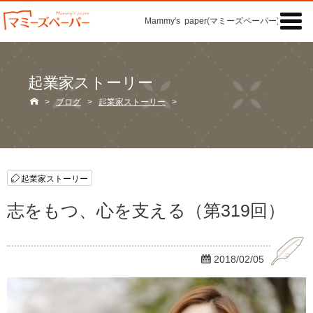

Mammy's paper(マミーズペーパー)の「記事」
起業家ストーリー

>
ブログ
>
起業家ストーリー
>
起業家ストーリー
志をもつ、心を支える（第319回）

2018/02/05