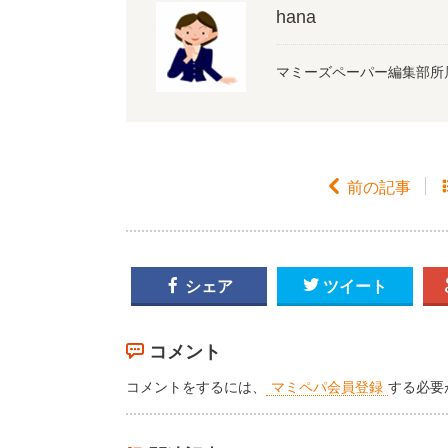
hana
マミーズペーパー編集部所

前の記事

シェア

ツイート
コメント
コメントをするには、
マミペパ会員登録
する必要