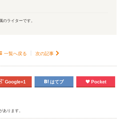
属のライターです。

一覧
へ戻る
次の記事


Google+1

はてブ

Pocket
があります。