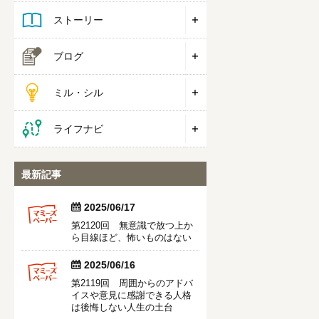
ストーリー
ブログ
ミル・シル
ライフナビ
最新記事


2025/06/17
第2120回 無意識で放つ上か
ら目線ほど、怖いものはない


2025/06/16
第2119回 周囲からのアドバ
イスや意見に感謝できる人格
は後悔しない人生の土台