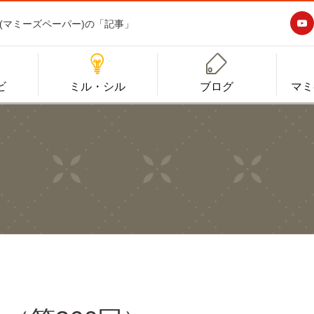

aper(マミーズペーパー)の「記事」


ビ
ミル・シル
ブログ
マミ