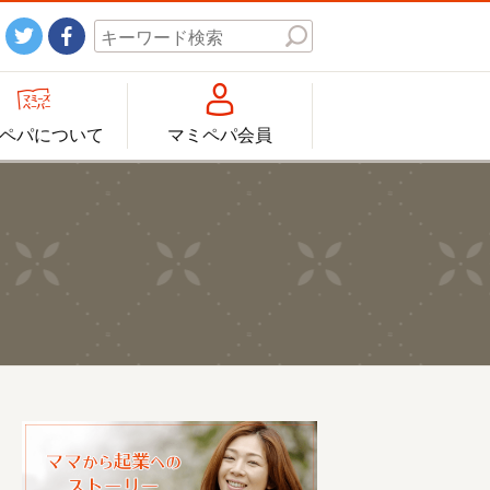




ペパについて
マミペパ会員