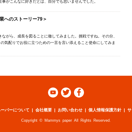
仕事がこんなに好きだとは、自分でも思いませんでした。
業へのストーリー79＞
きながら、成長を図ることに徹してみました。挑戦ですね。その分、
0％の気配りでお役に立つための一言を言い添えること使命にしてみま



ペーパーについて
会社概要
お問い合わせ
個人情報保護方針
サ
Copyright © Mammys paper All Rights Reserved.