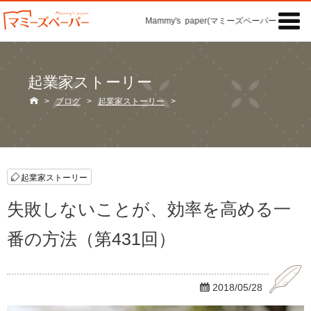

Mammy's paper(マミーズペーパー)の「記事」
起業家ストーリー

>
ブログ
>
起業家ストーリー
>
起業家ストーリー
失敗しないことが、効率を高める一
番の方法（第431回）

2018/05/28