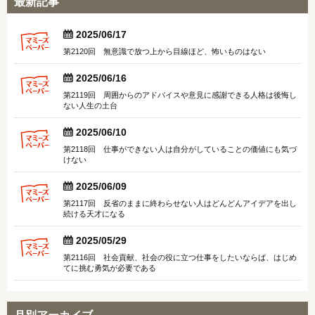
最新記事


2025/06/17
第2120回 無意識で放つ上から目線ほど、怖いものはない


2025/06/16
第2119回 周囲からのアドバイスや意見に感謝できる人格は後悔し
ない人生の土台


2025/06/10
第2118回 仕事ができない人は自分がしていることの価値にも気づ
けない


2025/06/09
第2117回 反省のままに終わらせない人はどんどんアイデアを出し
続ける天才になる


2025/05/29
第2116回 社会貢献、社会の役に立つ仕事をしたいならば、はじめ
てに挑む勇気が必要である
月別アーカイブ