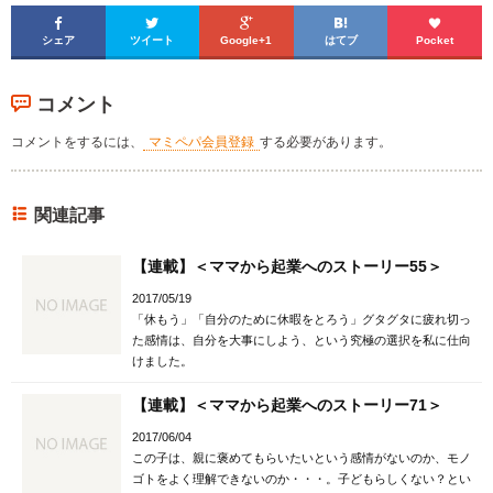





シェア
ツイート
Google+1
はてブ
Pocket
コメント
コメントをするには、
マミペパ会員登録
する必要があります。
関連記事
【連載】＜ママから起業へのストーリー55＞
2017/05/19
「休もう」「自分のために休暇をとろう」グタグタに疲れ切っ
た感情は、自分を大事にしよう、という究極の選択を私に仕向
けました。
【連載】＜ママから起業へのストーリー71＞
2017/06/04
この子は、親に褒めてもらいたいという感情がないのか、モノ
ゴトをよく理解できないのか・・・。子どもらしくない？とい