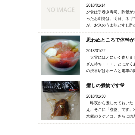
2018/01/14
夕食は手巻き寿司。酢飯が
ったお刺身は、明日、ネギ
が、お米のうま味とすし酢の
思わぬところで体幹が
2018/01/22
大雪にはとにかく参りまし
ざん待ち・・・。とにかく
の渋谷駅はホームと電車の間
癒しの煮物です💛
2018/01/30
昨夜から煮しめておいた「
え。そこに「煮物」です。
水煮のタケノコ。さらに肉厚