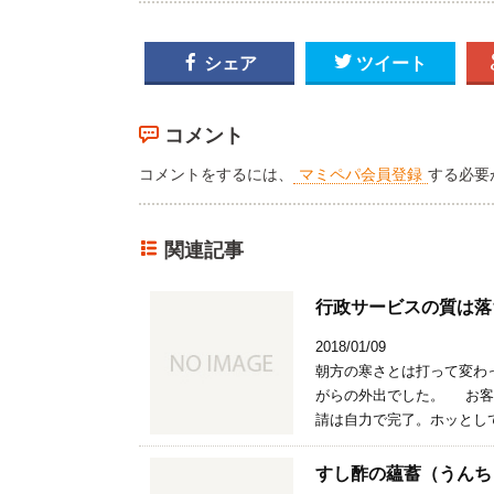

シェア

ツイート
コメント
コメントをするには、
マミペパ会員登録
する必要
関連記事
行政サービスの質は落
2018/01/09
朝方の寒さとは打って変わ
がらの外出でした。 お客
請は自力で完了。ホッとして
すし酢の蘊蓄（うんち