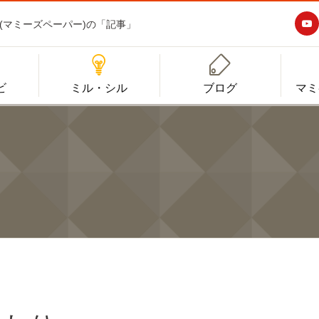

aper(マミーズペーパー)の「記事」


ビ
ミル・シル
ブログ
マミ