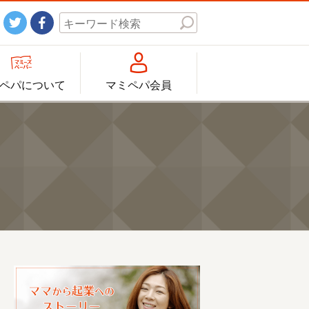




ペパについて
マミペパ会員