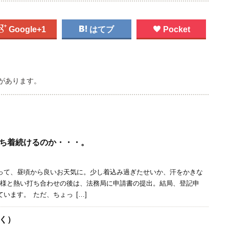

Google+1

はてブ

Pocket
があります。
ち着続けるのか・・・。
って、昼頃から良いお天気に。少し着込み過ぎたせいか、汗をかきな
様と熱い打ち合わせの後は、法務局に申請書の提出。結局、登記申
います。 ただ、ちょっ […]
く）