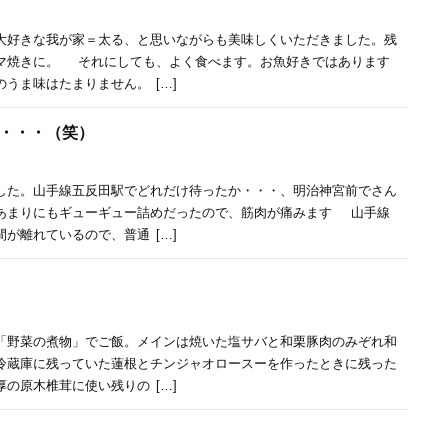
大好きな我が家＝太る、と思いながらも美味しくいただきました。残
マ焼きに。 それにしても、よく食べます。お魚好きではあります
うま味はたまりません。 […]
・・・（笑）
た。山手線五反田駅でどれだけ待ったか・・・、明治神宮前でさん
あまりにもギューギュー詰めだったので、筋肉が痛みます 山手線
が離れているので、普通 […]
野菜の煮物」でご飯。メインは焼いた塩サバと和栗豚肉のみぞれ和
冷蔵庫に残っていた蓮根とチンジャオロースーを作ったときに残った
の原木椎茸に使い残りの […]