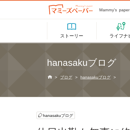
Mammy's p


ストーリー
ライフナ
hanasakuブログ

>
ブログ
>
hanasakuブログ
>
hanasakuブログ