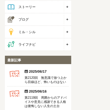
ストーリー
ブログ
ミル・シル
ライフナビ
最新記事


2025/06/17
第2120回 無意識で放つ上か
ら目線ほど、怖いものはない


2025/06/16
第2119回 周囲からのアドバ
イスや意見に感謝できる人格
は後悔しない人生の土台