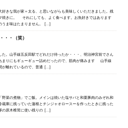
大好きな我が家＝太る、と思いながらも美味しくいただきました。残
マ焼きに。 それにしても、よく食べます。お魚好きではあります
うま味はたまりません。 […]
・・・（笑）
た。山手線五反田駅でどれだけ待ったか・・・、明治神宮前でさん
あまりにもギューギュー詰めだったので、筋肉が痛みます 山手線
が離れているので、普通 […]
野菜の煮物」でご飯。メインは焼いた塩サバと和栗豚肉のみぞれ和
冷蔵庫に残っていた蓮根とチンジャオロースーを作ったときに残った
の原木椎茸に使い残りの […]