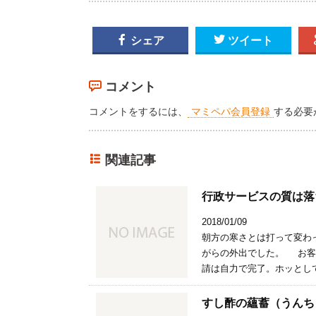

シェア

ツイート
コメント
コメントをするには、
マミペパ会員登録
する必要
関連記事
行政サービスの質は落
2018/01/09
朝方の寒さとは打って変わ
がらの外出でした。 お客
請は自力で完了。ホッとして
すし酢の蘊蓄（うんち