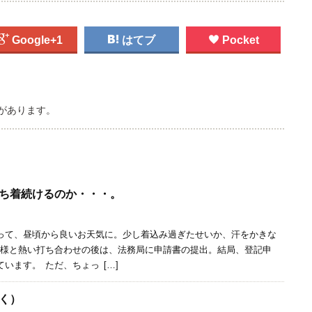

Google+1

はてブ

Pocket
があります。
ち着続けるのか・・・。
って、昼頃から良いお天気に。少し着込み過ぎたせいか、汗をかきな
様と熱い打ち合わせの後は、法務局に申請書の提出。結局、登記申
います。 ただ、ちょっ […]
く）