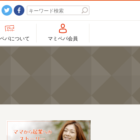




ペパについて
マミペパ会員