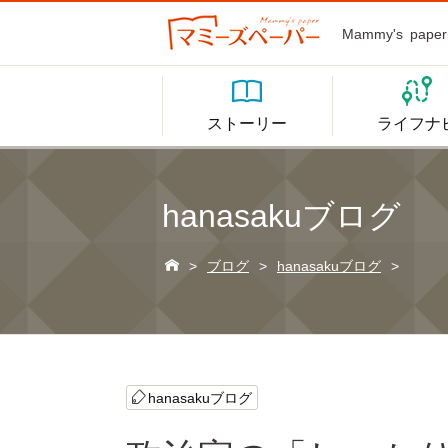
Mammy's p


ストーリー
ライフナ
hanasakuブログ

>
ブログ
>
hanasakuブログ
>
hanasakuブログ