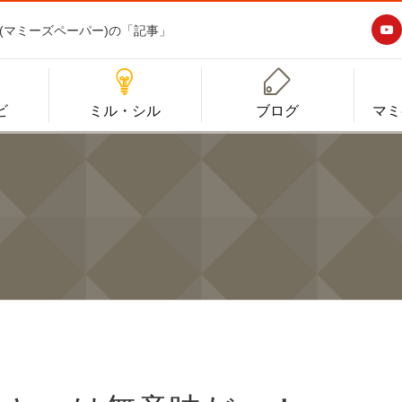

aper(マミーズペーパー)の「記事」


ビ
ミル・シル
ブログ
マミ