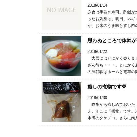
2018/01/14
夕食は手巻き寿司。酢飯が
ったお刺身は、明日、ネギ
が、お米のうま味とすし酢の
思わぬところで体幹が
2018/01/22
大雪にはとにかく参りまし
ざん待ち・・・。とにかく
の渋谷駅はホームと電車の間
癒しの煮物です💛
2018/01/30
昨夜から煮しめておいた「
え。そこに「煮物」です。
水煮のタケノコ。さらに肉厚