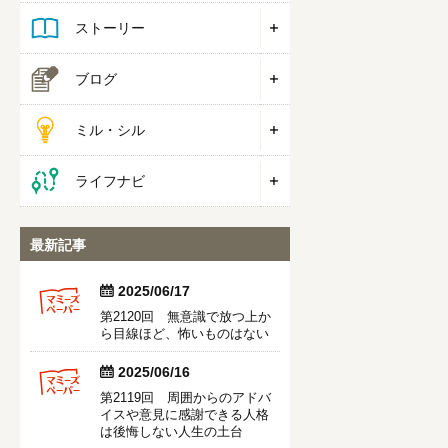
ストーリー
ブログ
ミル・シル
ライフナビ
最新記事


2025/06/17
第2120回 無意識で放つ上か
ら目線ほど、怖いものはない


2025/06/16
第2119回 周囲からのアドバ
イスや意見に感謝できる人格
は後悔しない人生の土台