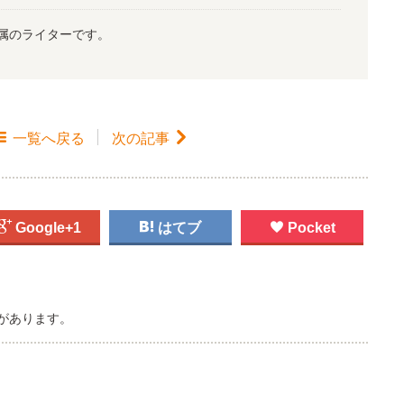
属のライターです。

一覧
へ戻る
次の記事


Google+1

はてブ

Pocket
があります。