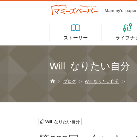
Mammy's p


ストーリー
ライフナ
Will なりたい自分

>
ブログ
>
Will なりたい自分
>
Will なりたい自分