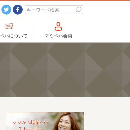




ペパについて
マミペパ会員