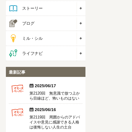
ストーリー
ブログ
ミル・シル
ライフナビ
最新記事


2025/06/17
第2120回 無意識で放つ上か
ら目線ほど、怖いものはない


2025/06/16
第2119回 周囲からのアドバ
イスや意見に感謝できる人格
は後悔しない人生の土台