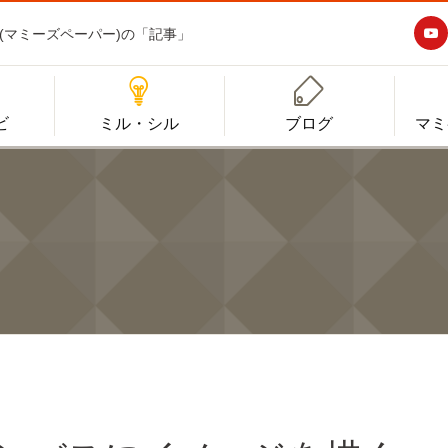

aper(マミーズペーパー)の「記事」


ビ
ミル・シル
ブログ
マミ