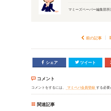
マミーズペーパー編集部所

前の記事

シェア

ツイート
コメント
コメントをするには、
マミペパ会員登録
する必要
関連記事