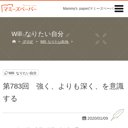

Mammy's paper(マミーズペーパー)の「記
Will なりたい自分

>
ブログ
>
Will なりたい自分
>
Will なりたい自分
第783回 強く、よりも深く、を意識
する

2020/01/09