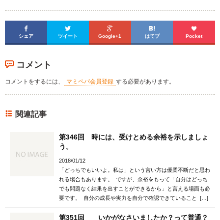





シェア
ツイート
Google+1
はてブ
Pocket
コメント
コメントをするには、
マミペパ会員登録
する必要があります。
関連記事
第346回 時には、受けとめる余裕を示しましょ
う。
2018/01/12
「どっちでもいいよ。私は」という言い方は優柔不断だと思わ
れる場合もあります。 ですが、余裕をもって「自分はどっち
でも問題なく結果を出すことができるから」と言える場面も必
要です。 自分の成長や実力を自分で確認できていること […]
第351回 いかがなさいましたか？って普通？