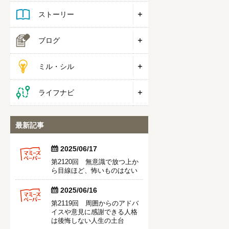
ストーリー
ブログ
ミル・シル
ライフナビ
最新記事


2025/06/17
第2120回 無意識で放つ上か
ら目線ほど、怖いものはない


2025/06/16
第2119回 周囲からのアドバ
イスや意見に感謝できる人格
は後悔しない人生の土台