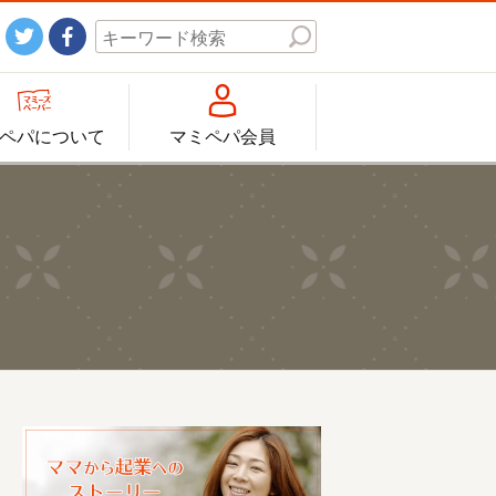




ペパについて
マミペパ会員