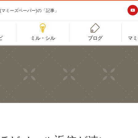

aper(マミーズペーパー)の「記事」


ビ
ミル・シル
ブログ
マミ