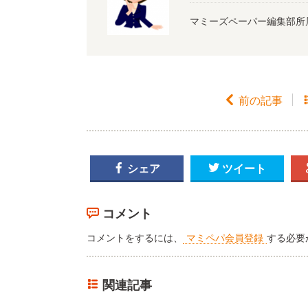
マミーズペーパー編集部所

前の記事

シェア

ツイート
コメント
コメントをするには、
マミペパ会員登録
する必要
関連記事