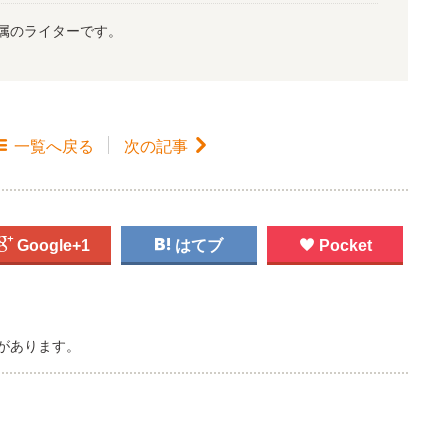
属のライターです。

一覧
へ戻る
次の記事


Google+1

はてブ

Pocket
があります。