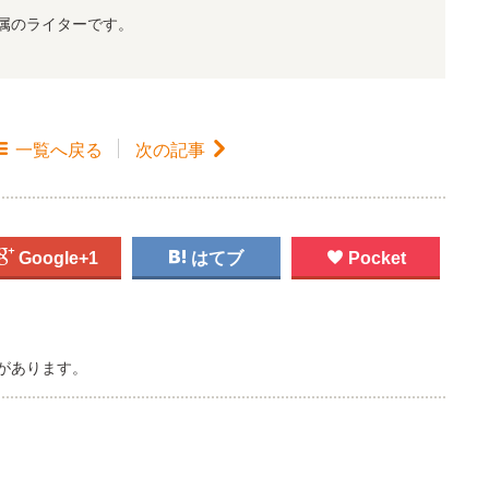
属のライターです。

一覧
へ戻る
次の記事


Google+1

はてブ

Pocket
があります。