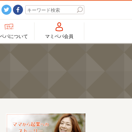




ペパについて
マミペパ会員