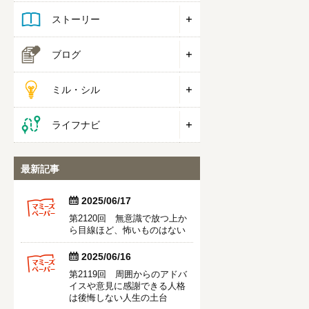
ストーリー
ブログ
ミル・シル
ライフナビ
最新記事


2025/06/17
第2120回 無意識で放つ上か
ら目線ほど、怖いものはない


2025/06/16
第2119回 周囲からのアドバ
イスや意見に感謝できる人格
は後悔しない人生の土台