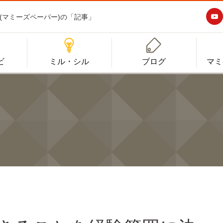

aper(マミーズペーパー)の「記事」


ビ
ミル・シル
ブログ
マミ