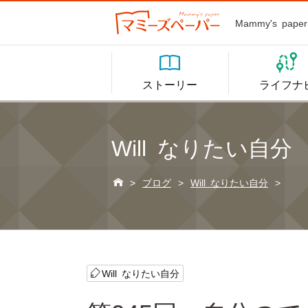
Mammy's p


ストーリー
ライフナ
Will なりたい自分

>
ブログ
>
Will なりたい自分
>
Will なりたい自分